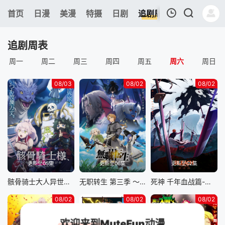
6
首页
日漫
美漫
特摄
日剧
追剧周表
今日更新
我的观影记录
追剧周表
周一
周二
周三
周四
周五
周六
周日
08/03
08/02
08/02
暂无观看影片的记录
更新至05集
更新至06集
更新至02集
骸骨骑士大人异世界冒险中 第二季
无职转生 第三季 ～到了异世界就拿出真本事～
死神 千年血战篇-祸进谭-
08/02
08/02
08/02
欢迎来到MuteFun动漫