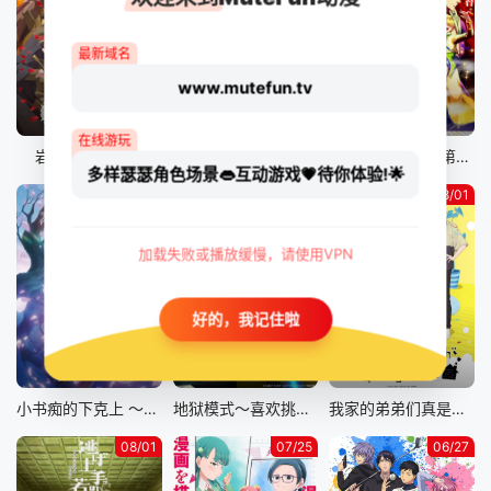
最新域名
www.mutefun.tv
更新至05集
更新至06集
更新至18集
在线游玩
岩元前辈的推荐
猫与龙
入间同学入魔了 第四季
多样瑟瑟角色场景👄互动游戏💗待你体验!🌟
08/02
08/01
08/01
加载失败或播放缓慢，请使用VPN
好的，我记住啦
更新至16集
更新至05集
更新至05集
小书痴的下克上 〜为了成为图书管理员而不择手段〜 领主的养女
地狱模式～喜欢挑战特殊成就的玩家在废设定的异世界成为无双～第二季
我家的弟弟们真是让您费心了
08/01
07/25
06/27