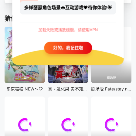
多样瑟瑟角色场景👄互动游戏💗待你体验!🌟
猜你喜欢
加载失败或播放缓慢，请使用VPN
好的，我记住啦
12集全
12集全
剧场版
东京猫猫 NEW～♡
真・进化果 实不知不觉踏上胜利的人生
剧场版 Fate/stay night [Heaven&#039;s Feel] III.spring song