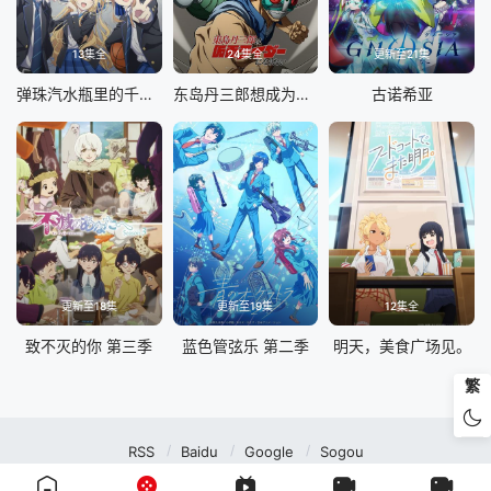
13集全
24集全
更新至21集
弹珠汽水瓶里的千岁同学
东岛丹三郎想成为假面骑士
古诺希亚
更新至18集
更新至19集
12集全
致不灭的你 第三季
蓝色管弦乐 第二季
明天，美食广场见。
繁
RSS
Baidu
Google
Sogou
MuteFun动漫网站-无声乐趣-(゜-゜)つロ 干杯~MuteFun动漫网站所有内容均来