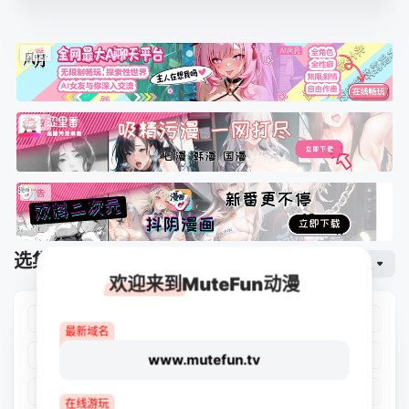
选集播放
网页专线
排序
欢迎来到MuteFun动漫
第01集
第02集
第03集
第04集
最新域名
第05集
第06集
第07集
第08集
www.mutefun.tv
第09集
第10集
第11集
第12集
在线游玩