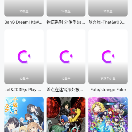
13集全
14集全
12集全
BanG Dream! It&#039;s MyGO!!!!!
物语系列 外传季&amp;怪物季
随兴旅-That&#039;s Journey-
12集全
12集全
更新至01集
Let&#039;s Play 充满挑战的人生
差点在迷宫深处被信任的伙伴杀掉，但靠着天赐技能「无限扭蛋」获得等级9999的伙伴，我要向前队友和世界展开复仇&amp;「给他们好看！」
Fate/strange Fake