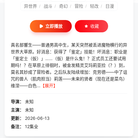
异世界
战斗
奇幻
冒险
轻改
日漫
/
/
/
/
/
立即播放
收藏
真名部響生——普通男高中生，某天突然被丢进魔物横行的异
世界大草原。好消息：获得了「鉴定」技能！坏消息：职业是
「鉴定士（仮）」……（仮）是什么鬼！？正式员工还要试用
期吗！？在草原上徘徊时，被金发精灵艾玛莉亚捡（？）到，
莫名其妙成了冒险者。之后队友陆续增加：克劳德——中了诅
咒的兽人（肌肉担当）莉莲——未来的贤者（现在还是菜鸟）
维涅——白色...
【展开】
导演：
未知
主演：
未知
更新：
2026-06-13
备注：
12集全