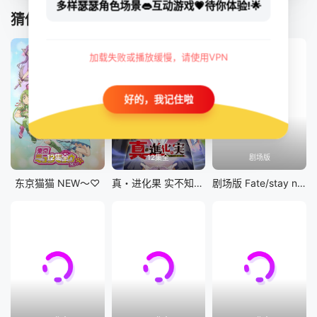
多样瑟瑟角色场景👄互动游戏💗待你体验!🌟
猜你喜欢
加载失败或播放缓慢，请使用VPN
好的，我记住啦
12集全
12集全
剧场版
东京猫猫 NEW～♡
真・进化果 实不知不觉踏上胜利的人生
剧场版 Fate/stay night [Heaven&#039;s Feel] III.spring song