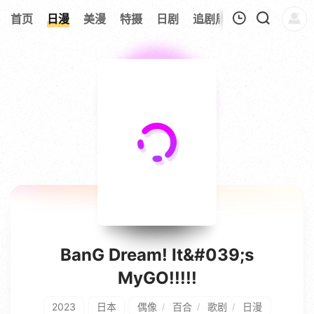
8
首页
日漫
美漫
特摄
日剧
追剧周表
今日更新
我的观影记录
暂无观看影片的记录
BanG Dream! It&#039;s
MyGO!!!!!
2023
日本
偶像
百合
歌剧
日漫
/
/
/