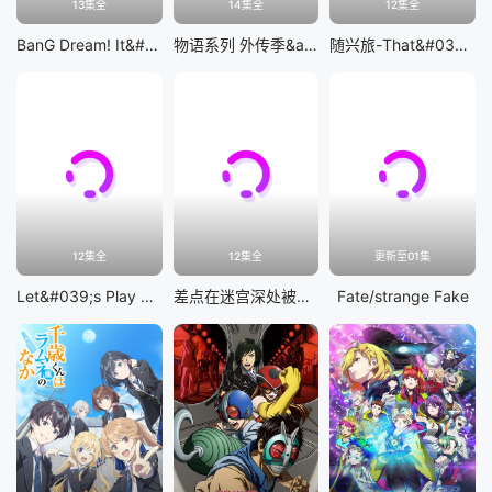
13集全
14集全
12集全
BanG Dream! It&#039;s MyGO!!!!!
物语系列 外传季&amp;怪物季
随兴旅-That&#039;s Journey-
12集全
12集全
更新至01集
Let&#039;s Play 充满挑战的人生
差点在迷宫深处被信任的伙伴杀掉，但靠着天赐技能「无限扭蛋」获得等级9999的伙伴，我要向前队友和世界展开复仇&amp;「给他们好看！」
Fate/strange Fake