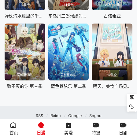
13集全
24集全
更新至21集
弹珠汽水瓶里的千岁同学
东岛丹三郎想成为假面骑士
古诺希亚
更新至18集
更新至19集
12集全
致不灭的你 第三季
蓝色管弦乐 第二季
明天，美食广场见。
繁
RSS
Baidu
Google
Sogou
MuteFun动漫网站-无声乐趣-(゜-゜)つロ 干杯~MuteFun动漫网站所有内容均来
自互联网分享站点所提供的公开引用资源，未提供资源上传、存储服务。
首页
日漫
美漫
特摄
日剧