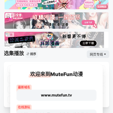
选集播放
网页专线
排序
第01集
第02集
第03集
第04集
欢迎来到MuteFun动漫
第05集
第06集
第07集
第08集
最新域名
第09集
第10集
第11集
第12集
www.mutefun.tv
第13集
在线游玩