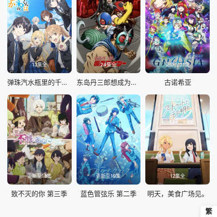
13集全
24集全
更新至21集
弹珠汽水瓶里的千岁同学
东岛丹三郎想成为假面骑士
古诺希亚
更新至18集
更新至19集
12集全
致不灭的你 第三季
蓝色管弦乐 第二季
明天，美食广场见。
繁