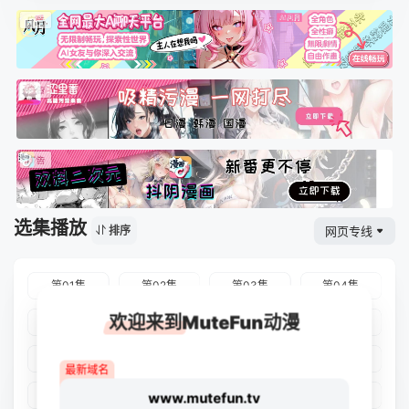
选集播放
网页专线
排序
第01集
第02集
第03集
第04集
欢迎来到MuteFun动漫
第05集
第06集
第07集
第08集
第09集
第10集
第11集
第12集
最新域名
第13集
第14集
第15集
第16集
www.mutefun.tv