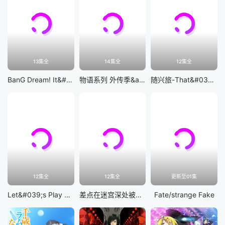
13集全
14集全
12集全
BanG Dream! It&#039;s MyGO!!!!!
物语系列 外传季&amp;怪物季
随兴旅-That&#039;s Journey-
12集全
12集全
更新至01集
Let&#039;s Play 充满挑战的人生
差点在迷宫深处被信任的伙伴杀掉，但靠着天赐技能「无限扭蛋」获得等级9999的伙伴，我要向前队友和世界展开复仇&amp;「给他们好看！」
Fate/strange Fake