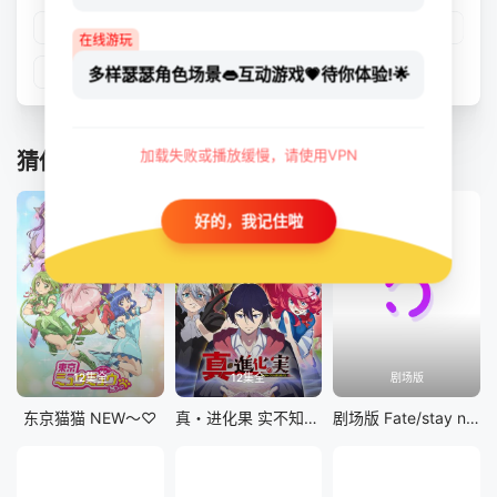
第17集
第18集
第19集
第20集
在线游玩
第21集
多样瑟瑟角色场景👄互动游戏💗待你体验!🌟
加载失败或播放缓慢，请使用VPN
猜你喜欢
好的，我记住啦
12集全
12集全
剧场版
东京猫猫 NEW～♡
真・进化果 实不知不觉踏上胜利的人生
剧场版 Fate/stay night [Heaven&#039;s Feel] III.spring song