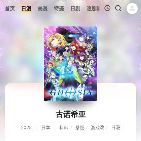
0
首页
日漫
美漫
特摄
日剧
追剧周表
今日更新
我的观影记录
暂无观看影片的记录
古诺希亚
2025
日本
科幻
悬疑
游戏改
日漫
/
/
/