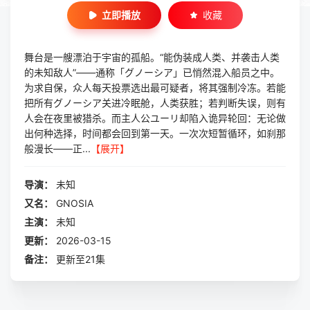
立即播放
收藏
舞台是一艘漂泊于宇宙的孤船。“能伪装成人类、并袭击人类
的未知敌人”——通称「グノーシア」已悄然混入船员之中。
为求自保，众人每天投票选出最可疑者，将其强制冷冻。若能
把所有グノーシア关进冷眠舱，人类获胜；若判断失误，则有
人会在夜里被猎杀。而主人公ユーリ却陷入诡异轮回：无论做
出何种选择，时间都会回到第一天。一次次短暂循环，如刹那
般漫长——正...
【展开】
导演：
未知
又名：
GNOSIA
主演：
未知
更新：
2026-03-15
备注：
更新至21集