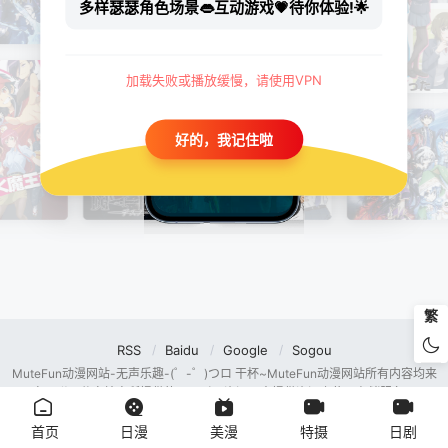
多样瑟瑟角色场景👄互动游戏💗待你体验!🌟
加载失败或播放缓慢，请使用VPN
好的，我记住啦
繁
RSS
Baidu
Google
Sogou
MuteFun动漫网站-无声乐趣-(゜-゜)つロ 干杯~MuteFun动漫网站所有内容均来
自互联网分享站点所提供的公开引用资源，未提供资源上传、存储服务。
首页
日漫
美漫
特摄
日剧