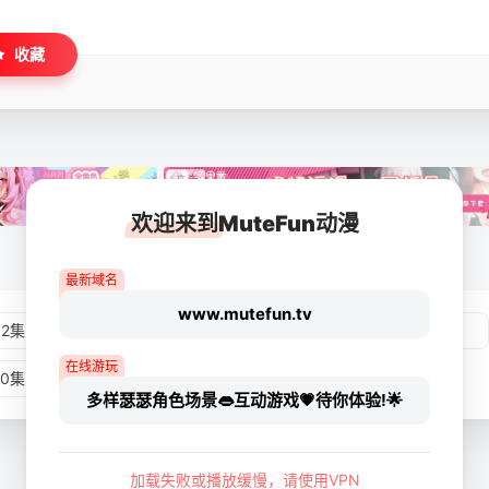
收藏
欢迎来到MuteFun动漫
最新域名
www.mutefun.tv
02集
第03集
第04集
第05集
在线游玩
10集
第11集
第12集
多样瑟瑟角色场景👄互动游戏💗待你体验!🌟
加载失败或播放缓慢，请使用VPN