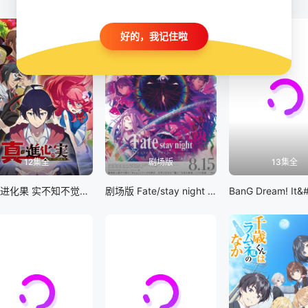
好的，我记住啦
12集全
剧场版
13集全
真・进化果 实不知不觉踏上胜利的人生
剧场版 Fate/stay night [Heaven&#039;s Feel] III.spring song