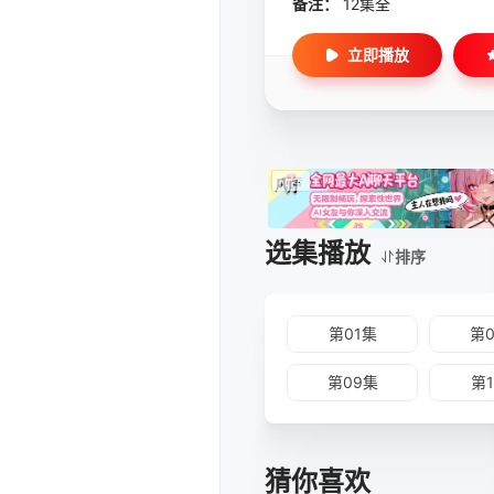
备注：
12集全
立即播放
选集播放
排序
第01集
第
第09集
第
猜你喜欢