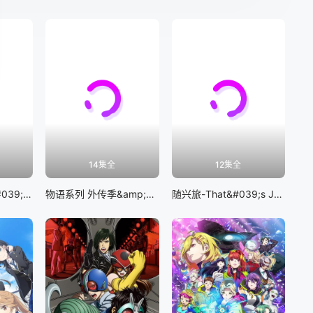
14集全
12集全
BanG Dream! It&#039;s MyGO!!!!!
物语系列 外传季&amp;怪物季
随兴旅-That&#039;s Journey-