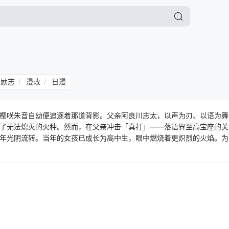
励志
漫改
日漫
/
/
樱咲朱音自幼便追逐着那道背影。父亲阿良川志太，以声为刃、以语为舞
了无法熄灭的火种。然而，在父亲冲击「真打」——落语界至高宝座的关
年光阴流转。当年的女孩已成长为高中生，眼中燃烧着更炽烈的火焰。为