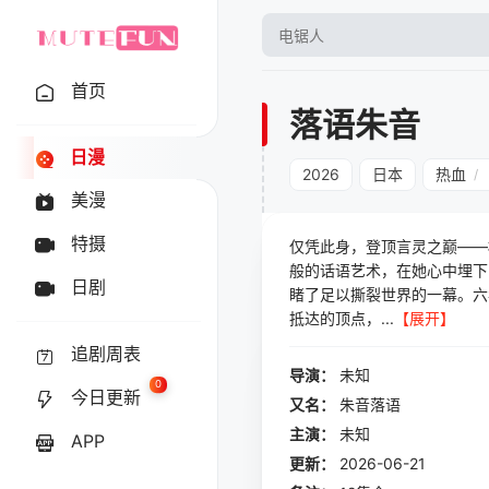
首页
落语朱音
日漫
2026
日本
热血
/
美漫
特摄
仅凭此身，登顶言灵之巅——
般的话语艺术，在她心中埋下
日剧
睹了足以撕裂世界的一幕。六
抵达的顶点，...
【展开】
追剧周表
导演：
未知
0
今日更新
又名：
朱音落语
主演：
未知
APP
更新：
2026-06-21