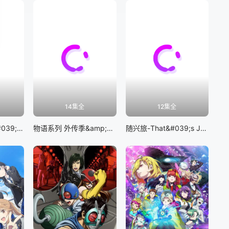
14集全
12集全
BanG Dream! It&#039;s MyGO!!!!!
物语系列 外传季&amp;怪物季
随兴旅-That&#039;s Journey-