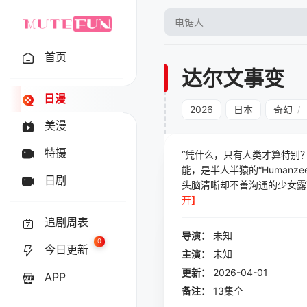
首页
达尔文事变
日漫
2026
日本
奇幻
/
美漫
特摄
“凭什么，只有人类才算特别
能，是半人半猿的“Human
日剧
头脑清晰却不善沟通的少女露
开】
追剧周表
导演：
未知
0
今日更新
主演：
未知
更新：
2026-04-01
APP
备注：
13集全