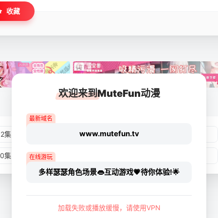
收藏
欢迎来到MuteFun动漫
最新域名
www.mutefun.tv
02集
第03集
第04集
第05集
10集
第11集
第12集
第13集
在线游玩
多样瑟瑟角色场景👄互动游戏💗待你体验!🌟
加载失败或播放缓慢，请使用VPN