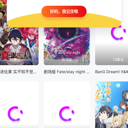
好的，我记住啦
12集全
剧场版
13集全
真・进化果 实不知不觉踏上胜利的人生
剧场版 Fate/stay night [Heaven&#039;s Feel] III.spring song