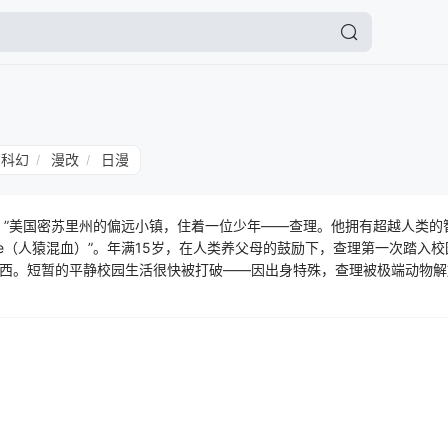
科幻
漫改
日漫
/
/
？”美国密苏里州的偏远小镇，住着一位少年——查理。他拥有超越人类的
zee（人猿混血）”。年满15岁，在人类养父母的鼓励下，查理第一次踏入
西。短暂的平静校园生活很快被打破——因出身特殊，查理被极端动物解放组