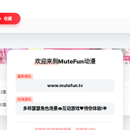
收藏
欢迎来到MuteFun动漫
最新域名
www.mutefun.tv
02集
第03集
第04集
第05集
在线游玩
10集
第11集
第12集
多样瑟瑟角色场景👄互动游戏💗待你体验!🌟
加载失败或播放缓慢，请使用VPN