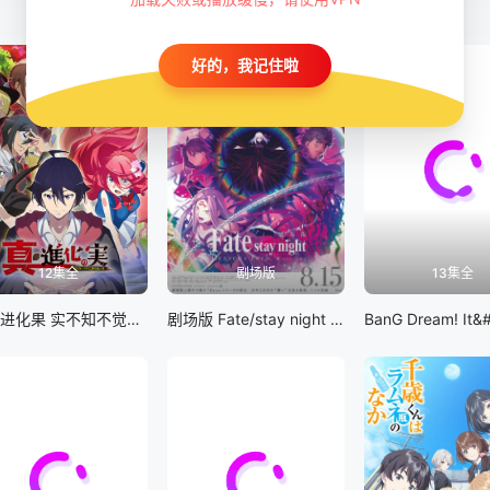
好的，我记住啦
12集全
剧场版
13集全
真・进化果 实不知不觉踏上胜利的人生
剧场版 Fate/stay night [Heaven&#039;s Feel] III.spring song