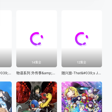
14集全
12集全
BanG Dream! It&#039;s MyGO!!!!!
物语系列 外传季&amp;怪物季
随兴旅-That&#039;s Journey-