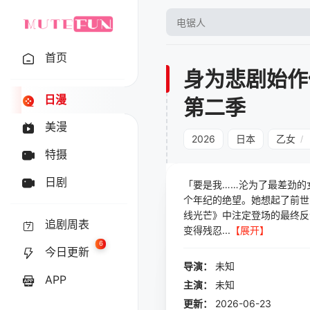
首页
身为悲剧始作
日漫
第二季
美漫
2026
日本
乙女
/
特摄
日剧
「要是我……沦为了最差劲的
个年纪的绝望。她想起了前世
线光芒》中注定登场的最终反
追剧周表
变得残忍...
【展开】
6
今日更新
导演：
未知
APP
主演：
未知
更新：
2026-06-23