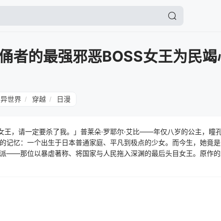
俑者的最强邪恶BOSS女王为民竭
异世界
穿越
日漫
/
/
女王，请一定要杀了我。」普莱朵·罗耶尔·艾比——年仅八岁的公主，瞳
的记忆：一个出生于日本普通家庭、平凡到极点的少女。而今生，她竟是
派——那位以暴虐著称、将国家与人民拖入深渊的最后头目女王。原作的