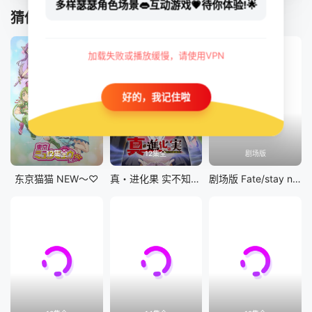
多样瑟瑟角色场景👄互动游戏💗待你体验!🌟
猜你喜欢
加载失败或播放缓慢，请使用VPN
好的，我记住啦
12集全
12集全
剧场版
东京猫猫 NEW～♡
真・进化果 实不知不觉踏上胜利的人生
剧场版 Fate/stay night [Heaven&#039;s Feel] III.spring song