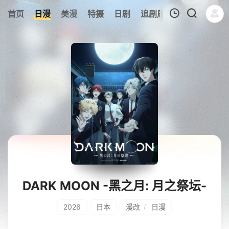
0
首页
日漫
美漫
特摄
日剧
追剧周表
今日更新
我的观影记录
暂无观看影片的记录
DARK MOON -黑之月: 月之祭坛-
2026
日本
漫改
日漫
/