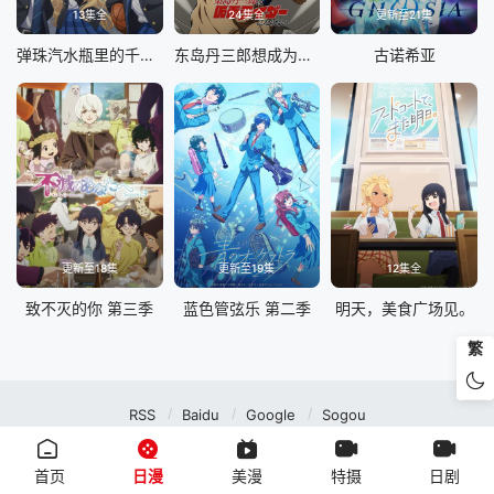
13集全
24集全
更新至21集
弹珠汽水瓶里的千岁同学
东岛丹三郎想成为假面骑士
古诺希亚
更新至18集
更新至19集
12集全
致不灭的你 第三季
蓝色管弦乐 第二季
明天，美食广场见。
繁
RSS
Baidu
Google
Sogou
MuteFun动漫网站-无声乐趣-(゜-゜)つロ 干杯~MuteFun动漫网站所有内容均来
自互联网分享站点所提供的公开引用资源，未提供资源上传、存储服务。
首页
日漫
美漫
特摄
日剧