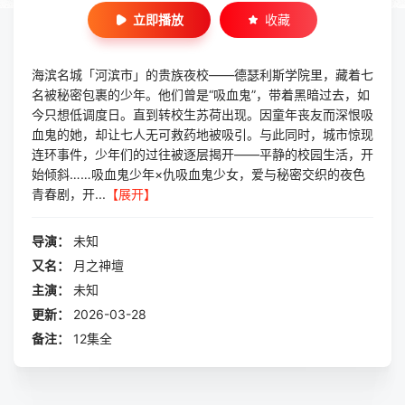
立即播放
收藏
海滨名城「河滨市」的贵族夜校——德瑟利斯学院里，藏着七
名被秘密包裹的少年。他们曾是“吸血鬼”，带着黑暗过去，如
今只想低调度日。直到转校生苏荷出现。因童年丧友而深恨吸
血鬼的她，却让七人无可救药地被吸引。与此同时，城市惊现
连环事件，少年们的过往被逐层揭开——平静的校园生活，开
始倾斜……吸血鬼少年×仇吸血鬼少女，爱与秘密交织的夜色
青春剧，开...
【展开】
导演：
未知
又名：
月之神壇
主演：
未知
更新：
2026-03-28
备注：
12集全