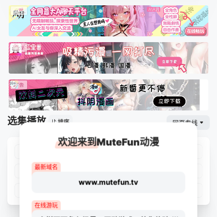
选集播放
网页专线
排序
欢迎来到MuteFun动漫
第01集
第02集
第03集
第04集
最新域名
第05集
第06集
第07集
第08集
www.mutefun.tv
第09集
第10集
第11集
第12集
在线游玩