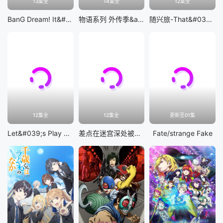
13集全
14集全
12集全
BanG Dream! It&#039;s MyGO!!!!!
物语系列 外传季&amp;怪物季
随兴旅-That&#039;s Journey-
12集全
12集全
更新至01集
Let&#039;s Play 充满挑战的人生
差点在迷宫深处被信任的伙伴杀掉，但靠着天赐技能「无限扭蛋」获得等级9999的伙伴，我要向前队友和世界展开复仇&amp;「给他们好看！」
Fate/strange Fake