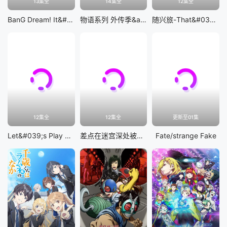
13集全
14集全
12集全
BanG Dream! It&#039;s MyGO!!!!!
物语系列 外传季&amp;怪物季
随兴旅-That&#039;s Journey-
12集全
12集全
更新至01集
Let&#039;s Play 充满挑战的人生
差点在迷宫深处被信任的伙伴杀掉，但靠着天赐技能「无限扭蛋」获得等级9999的伙伴，我要向前队友和世界展开复仇&amp;「给他们好看！」
Fate/strange Fake