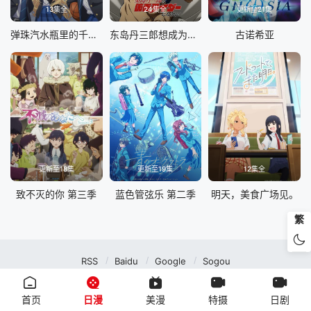
13集全
24集全
更新至21集
弹珠汽水瓶里的千岁同学
东岛丹三郎想成为假面骑士
古诺希亚
更新至18集
更新至19集
12集全
致不灭的你 第三季
蓝色管弦乐 第二季
明天，美食广场见。
繁
RSS
Baidu
Google
Sogou
MuteFun动漫网站-无声乐趣-(゜-゜)つロ 干杯~MuteFun动漫网站所有内容均来
自互联网分享站点所提供的公开引用资源，未提供资源上传、存储服务。
首页
日漫
美漫
特摄
日剧