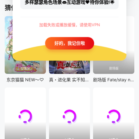
多样瑟瑟角色场景👄互动游戏💗待你体验!🌟
猜你喜欢
加载失败或播放缓慢，请使用VPN
好的，我记住啦
12集全
12集全
剧场版
东京猫猫 NEW～♡
真・进化果 实不知不觉踏上胜利的人生
剧场版 Fate/stay night [Heaven&#039;s Feel] III.spring song