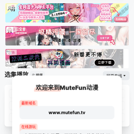
选集播放
网页专线
排序
欢迎来到MuteFun动漫
第01集
第02集
第03集
第04集
最新域名
第05集
第06集
第07集
第08集
www.mutefun.tv
第09集
第10集
第11集
第12集
在线游玩