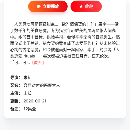
立即播放
收藏
「人类灵魂可是顶级甜点……欸？情侣契约！？」果南——活
了数千年的美食恶魔，专为猎食年轻鲜美的灵魂降临人间高
中。她的首个目标：供犠羊司，看似平平无奇的普通男生。然
而仪式出了差错，猎食契约竟变成了恋爱契约！？从未体验过
心跳的古老恶魔，如今被迫面对一起回家、牵手、约会等「人
类恋爱 rituals」，每次都被迫害得面红耳赤、语无伦次。
「可、可...
【展开】
导演：
未知
又名：
容易对付的恶魔大人
主演：
未知
更新：
2026-06-21
备注：
12集全