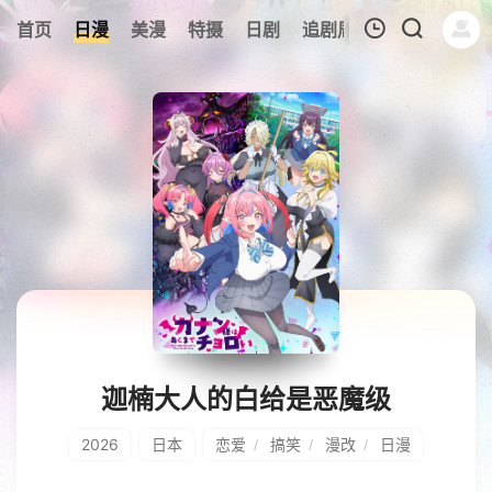
0
首页
日漫
美漫
特摄
日剧
追剧周表
今日更新
我的观影记录
暂无观看影片的记录
迦楠大人的白给是恶魔级
2026
日本
恋爱
搞笑
漫改
日漫
/
/
/