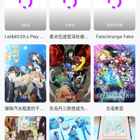
12集全
12集全
更新至01集
Let&#039;s Play 充满挑战的人生
差点在迷宫深处被信任的伙伴杀掉，但靠着天赐技能「无限扭蛋」获得等级9999的伙伴，我要向前队友和世界展开复仇&amp;「给他们好看！」
Fate/strange Fake
13集全
24集全
更新至21集
弹珠汽水瓶里的千岁同学
东岛丹三郎想成为假面骑士
古诺希亚