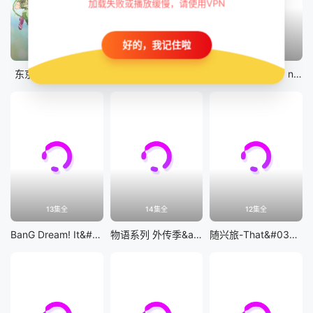
加载失败或播放缓慢，请使用VPN
好的，我记住啦
12集全
12集全
剧场版
东京猫猫 NEW～♡
真・进化果 实不知不觉踏上胜利的人生
剧场版 Fate/stay night [Heaven&#039;s Feel] III.spring song
13集全
14集全
12集全
BanG Dream! It&#039;s MyGO!!!!!
物语系列 外传季&amp;怪物季
随兴旅-That&#039;s Journey-