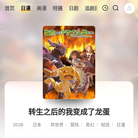
0
首页
日漫
美漫
特摄
日剧
追剧周表
今日更新
我的观影记录
暂无观看影片的记录
转生之后的我变成了龙蛋
2026
日本
异世界
冒险
奇幻
轻改
日漫
/
/
/
/