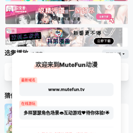
选集播放
网页专线
排序
欢迎来到MuteFun动漫
第01集
最新域名
www.mutefun.tv
猜你喜欢
在线游玩
多样瑟瑟角色场景👄互动游戏💗待你体验!🌟