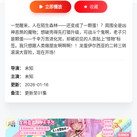
立即播放
收藏
一觉醒来，人在陌生森林——还变成了一颗蛋！？周围全是凶
神恶煞的魔物；想破壳得先打猎升级，可战斗个鬼啊，老子只
是颗蛋——千辛万苦进化完，却被初见的人类贴上“怪物”标
签。我只想跟人类做朋友啊啊啊！！龙蛋伊尔西亚的二转三转
滚滚大冒险，现在开场！
导演：
未知
主演：
未知
更新：
2026-01-16
备注：
更新至01集