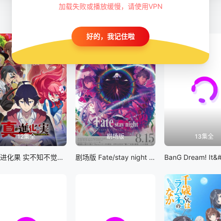
加载失败或播放缓慢，请使用VPN
好的，我记住啦
12集全
剧场版
13集全
真・进化果 实不知不觉踏上胜利的人生
剧场版 Fate/stay night [Heaven&#039;s Feel] III.spring song