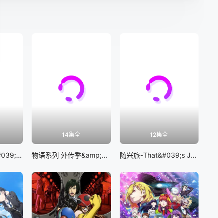
14集全
12集全
BanG Dream! It&#039;s MyGO!!!!!
物语系列 外传季&amp;怪物季
随兴旅-That&#039;s Journey-