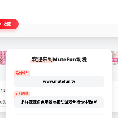
收藏
欢迎来到MuteFun动漫
最新域名
www.mutefun.tv
02集
第03集
第04集
第05集
在线游玩
多样瑟瑟角色场景👄互动游戏💗待你体验!🌟
10集
第11集
第12集