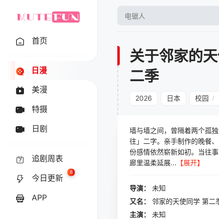
首页
关于邻家的天
日漫
二季
美漫
2026
日本
校园
/
特摄
日剧
墙与墙之间，曾隔着两个孤独
往」二字。亲手制作的晚餐、
份感情依然崭新如初。当往事
追剧周表
廊里温柔延展...
【展开】
6
今日更新
导演：
未知
APP
又名：
邻家的天使同学 第二
主演：
未知