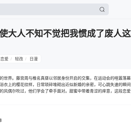
使大人不知不觉把我惯成了废人这
恋爱
轻改
日漫
/
/
的世界。藤宫周与椎名真昼以邻居身份开启的交集，在运动会的喧嚣落幕
浴衣上的樱花纹样，日常琐碎堆砌出近似新婚的亲密，可心跳失速的瞬间
的风偶尔吹过，他们学会了牵手面对。甜蜜中带着青涩的痒意，这段恋爱
季