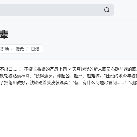
辈
职场
漫改
日漫
/
/
不出口……！不擅长撒娇的严厉上司 × 天真烂漫的新人职员心跳加速的
铁轮被贴满标签：“长得漂亮，却超凶、超严、超难搞。”社恐的她今年被
了把龟川教好，铁轮硬着头皮装温柔：“有、有什么问题尽管问……！”可