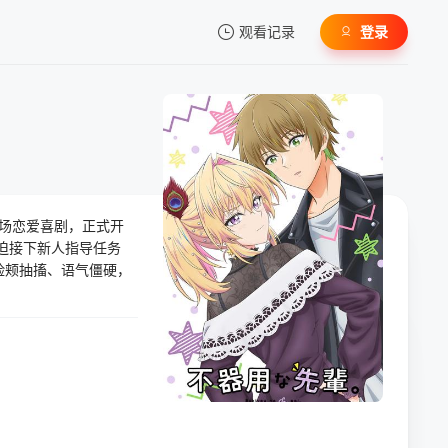
观看记录
登录
我的观影记录
职场恋爱喜剧，正式开
暂无观看影片的记录
迫接下新人指导任务
脸颊抽搐、语气僵硬，