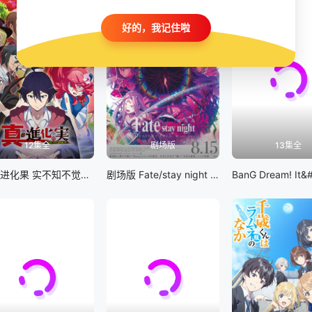
好的，我记住啦
12集全
剧场版
13集全
真・进化果 实不知不觉踏上胜利的人生
剧场版 Fate/stay night [Heaven&#039;s Feel] III.spring song