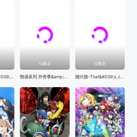
14集全
12集全
BanG Dream! It&#039;s MyGO!!!!!
物语系列 外传季&amp;怪物季
随兴旅-That&#039;s Journey-