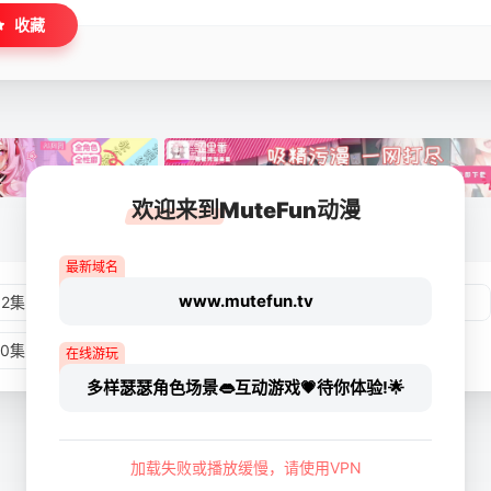
收藏
欢迎来到MuteFun动漫
最新域名
www.mutefun.tv
02集
第03集
第04集
第05集
10集
第11集
第12集
在线游玩
多样瑟瑟角色场景👄互动游戏💗待你体验!🌟
加载失败或播放缓慢，请使用VPN