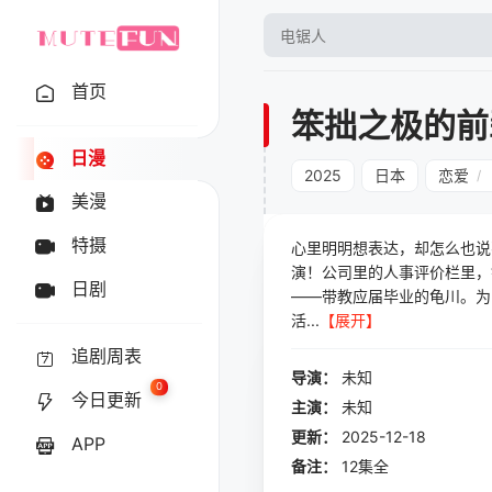
首页
笨拙之极的前
日漫
2025
日本
恋爱
/
美漫
特摄
心里明明想表达，却怎么也说
演！公司里的人事评价栏里，
日剧
——带教应届毕业的龟川。为
活...
【展开】
追剧周表
导演：
未知
0
今日更新
主演：
未知
更新：
2025-12-18
APP
备注：
12集全