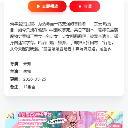
立即播放
收藏
幼年混贫民窟、为活命而一路变强的冒险者――东云·哈治
目，如今只想在偏远小村混吃等死。某日下副本，竟撞见最弱
魔物史莱姆正吞食一名少女！少女叫莉莉伊，被双亲遗弃、孤
身闯迷宫求存。哈治目嘴上嫌弃，手却把人拎回村：“行吧，
从今天起跟我混。”最强混混冒险者＋弃坑流浪娃，咸鱼乡村
生活突然热闹起来——？
导演：
未知
主演：
未知
更新：
2026-03-25
备注：
12集全