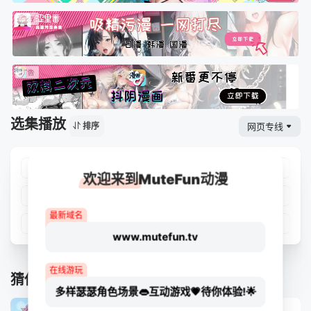
选集播放
网页专线
排序
第01集
第02集
第03集
第04集
欢迎来到MuteFun动漫
第05集
第06集
第07集
第08集
最新域名
第09集
第10集
第11集
第12集
www.mutefun.tv
在线游玩
猜你喜欢
多样瑟瑟角色场景👄互动游戏💗待你体验!🌟