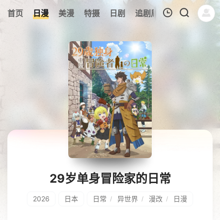
6
首页
日漫
美漫
特摄
日剧
追剧周表
今日更新
我的观影记录
暂无观看影片的记录
29岁单身冒险家的日常
2026
日本
日常
异世界
漫改
日漫
/
/
/