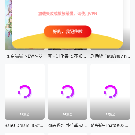
加载失败或播放缓慢，请使用VPN
好的，我记住啦
12集全
12集全
剧场版
东京猫猫 NEW～♡
真・进化果 实不知不觉踏上胜利的人生
剧场版 Fate/stay night [Heaven&#039;s Feel] III.spring song
13集全
14集全
12集全
BanG Dream! It&#039;s MyGO!!!!!
物语系列 外传季&amp;怪物季
随兴旅-That&#039;s Journey-