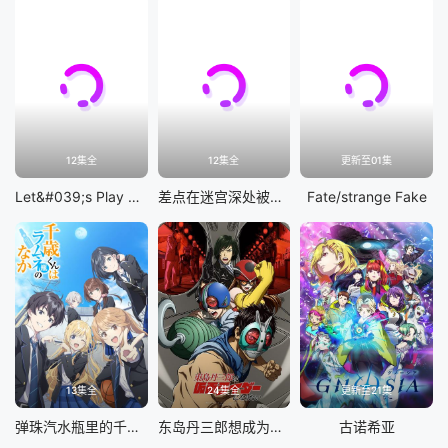
12集全
12集全
更新至01集
Let&#039;s Play 充满挑战的人生
差点在迷宫深处被信任的伙伴杀掉，但靠着天赐技能「无限扭蛋」获得等级9999的伙伴，我要向前队友和世界展开复仇&amp;「给他们好看！」
Fate/strange Fake
13集全
24集全
更新至21集
弹珠汽水瓶里的千岁同学
东岛丹三郎想成为假面骑士
古诺希亚