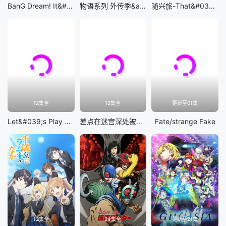
BanG Dream! It&#039;s MyGO!!!!!
物语系列 外传季&amp;怪物季
随兴旅-That&#039;s Journey-
12集全
12集全
更新至01集
Let&#039;s Play 充满挑战的人生
差点在迷宫深处被信任的伙伴杀掉，但靠着天赐技能「无限扭蛋」获得等级9999的伙伴，我要向前队友和世界展开复仇&amp;「给他们好看！」
Fate/strange Fake
13集全
24集全
更新至21集