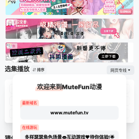
选集播放
网页专线
排序
欢迎来到MuteFun动漫
第01集
第02集
第03集
第04集
第05集
第06集
第07集
第08集
最新域名
www.mutefun.tv
第09集
第10集
第11集
第12集
在线游玩
多样瑟瑟角色场景👄互动游戏💗待你体验!🌟
猜你喜欢