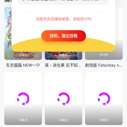
加载失败或播放缓慢，请使用VPN
好的，我记住啦
12集全
12集全
剧场版
东京猫猫 NEW～♡
真・进化果 实不知不觉踏上胜利的人生
剧场版 Fate/stay night [Heaven&#039;s Feel] III.spring song
13集全
14集全
12集全