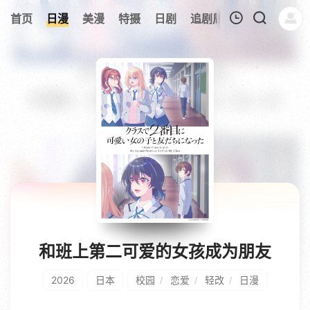
6
首页
日漫
美漫
特摄
日剧
追剧周表
今日更新
我的观影记录
暂无观看影片的记录
和班上第二可爱的女孩成为朋友
2026
日本
校园
恋爱
轻改
日漫
/
/
/