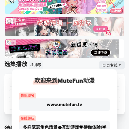
选集播放
网页专线
排序
欢迎来到MuteFun动漫
第01集
第02集
第03集
第04集
第05集
第06集
第07集
第08集
最新域名
www.mutefun.tv
第09集
第10集
第11集
第12集
在线游玩
多样瑟瑟角色场景👄互动游戏💗待你体验!🌟
猜你喜欢