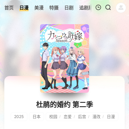
0
首页
日漫
美漫
特摄
日剧
追剧周表
今日更新
我的观影记录
暂无观看影片的记录
杜鹃的婚约 第二季
2025
日本
校园
恋爱
后宫
漫改
日漫
/
/
/
/