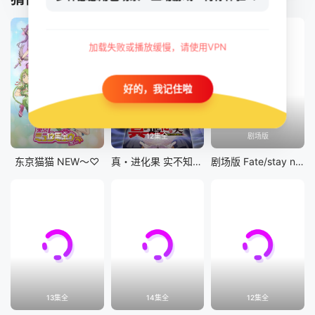
加载失败或播放缓慢，请使用VPN
好的，我记住啦
12集全
12集全
剧场版
东京猫猫 NEW～♡
真・进化果 实不知不觉踏上胜利的人生
剧场版 Fate/stay night [Heaven&#039;s Feel] III.spring song
13集全
14集全
12集全