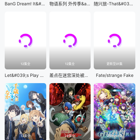
BanG Dream! It&#039;s MyGO!!!!!
物语系列 外传季&amp;怪物季
随兴旅-That&#039;s Journey-
12集全
12集全
更新至01集
Let&#039;s Play 充满挑战的人生
差点在迷宫深处被信任的伙伴杀掉，但靠着天赐技能「无限扭蛋」获得等级9999的伙伴，我要向前队友和世界展开复仇&amp;「给他们好看！」
Fate/strange Fake
13集全
24集全
更新至21集