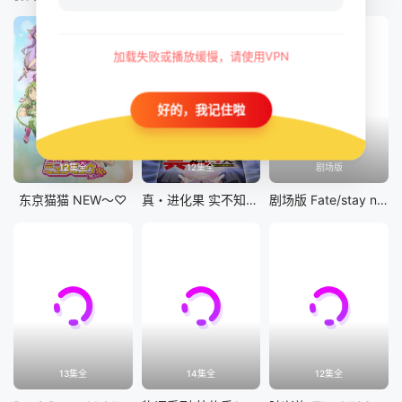
加载失败或播放缓慢，请使用VPN
好的，我记住啦
12集全
12集全
剧场版
东京猫猫 NEW～♡
真・进化果 实不知不觉踏上胜利的人生
剧场版 Fate/stay night [Heaven&#039;s Feel] III.spring song
13集全
14集全
12集全