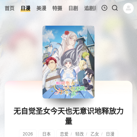
6
首页
日漫
美漫
特摄
日剧
追剧周表
今日更新
我的观影记录
暂无观看影片的记录
无自觉圣女今天也无意识地释放力
量
2026
日本
恋爱
轻改
乙女
日漫
/
/
/