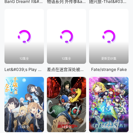
BanG Dream! It&#039;s MyGO!!!!!
物语系列 外传季&amp;怪物季
随兴旅-That&#039;s Journey-
12集全
12集全
更新至01集
Let&#039;s Play 充满挑战的人生
差点在迷宫深处被信任的伙伴杀掉，但靠着天赐技能「无限扭蛋」获得等级9999的伙伴，我要向前队友和世界展开复仇&amp;「给他们好看！」
Fate/strange Fake
13集全
24集全
更新至21集