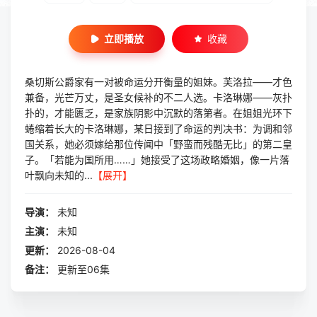
立即播放
收藏
桑切斯公爵家有一对被命运分开衡量的姐妹。芙洛拉——才色
兼备，光芒万丈，是圣女候补的不二人选。卡洛琳娜——灰扑
扑的，才能匮乏，是家族阴影中沉默的落第者。在姐姐光环下
蜷缩着长大的卡洛琳娜，某日接到了命运的判决书：为调和邻
国关系，她必须嫁给那位传闻中「野蛮而残酷无比」的第二皇
子。「若能为国所用……」她接受了这场政略婚姻，像一片落
叶飘向未知的...
【展开】
导演：
未知
主演：
未知
更新：
2026-08-04
备注：
更新至06集