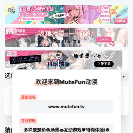
选集播放
网页专线
排序
欢迎来到MuteFun动漫
第01集
第02集
第03集
第04集
最新域名
www.mutefun.tv
第05集
第06集
在线游玩
猜你喜欢
多样瑟瑟角色场景👄互动游戏💗待你体验!🌟