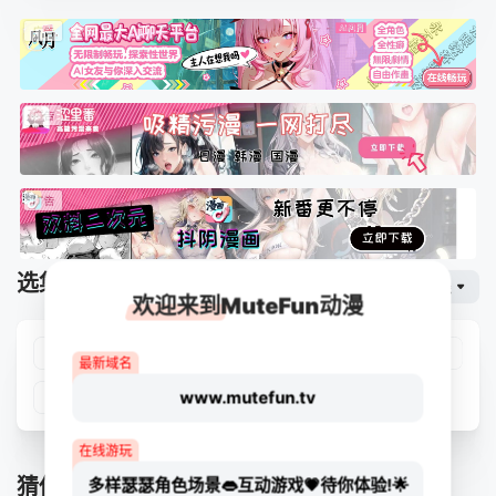
选集播放
网页专线
排序
欢迎来到MuteFun动漫
第01集
第02集
第03集
第04集
最新域名
www.mutefun.tv
第05集
第06集
第07集
在线游玩
猜你喜欢
多样瑟瑟角色场景👄互动游戏💗待你体验!🌟