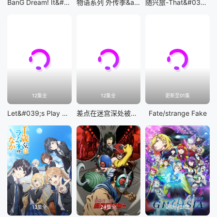
BanG Dream! It&#039;s MyGO!!!!!
物语系列 外传季&amp;怪物季
随兴旅-That&#039;s Journey-
12集全
12集全
更新至01集
Let&#039;s Play 充满挑战的人生
差点在迷宫深处被信任的伙伴杀掉，但靠着天赐技能「无限扭蛋」获得等级9999的伙伴，我要向前队友和世界展开复仇&amp;「给他们好看！」
Fate/strange Fake
13集全
24集全
更新至21集