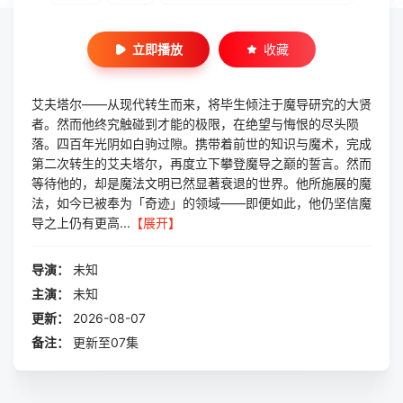
立即播放
收藏
艾夫塔尔——从现代转生而来，将毕生倾注于魔导研究的大贤
者。然而他终究触碰到才能的极限，在绝望与悔恨的尽头陨
落。四百年光阴如白驹过隙。携带着前世的知识与魔术，完成
第二次转生的艾夫塔尔，再度立下攀登魔导之巅的誓言。然而
等待他的，却是魔法文明已然显著衰退的世界。他所施展的魔
法，如今已被奉为「奇迹」的领域——即便如此，他仍坚信魔
导之上仍有更高...
【展开】
导演：
未知
主演：
未知
更新：
2026-08-07
备注：
更新至07集