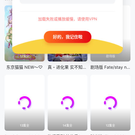
加载失败或播放缓慢，请使用VPN
好的，我记住啦
12集全
12集全
剧场版
东京猫猫 NEW～♡
真・进化果 实不知不觉踏上胜利的人生
剧场版 Fate/stay night [Heaven&#039;s Feel] III.spring song
13集全
14集全
12集全