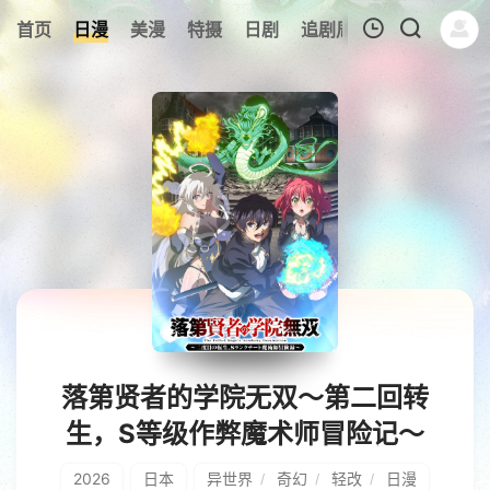
8
首页
日漫
美漫
特摄
日剧
追剧周表
今日更新
我的观影记录
暂无观看影片的记录
落第贤者的学院无双～第二回转
生，S等级作弊魔术师冒险记～
2026
日本
异世界
奇幻
轻改
日漫
/
/
/