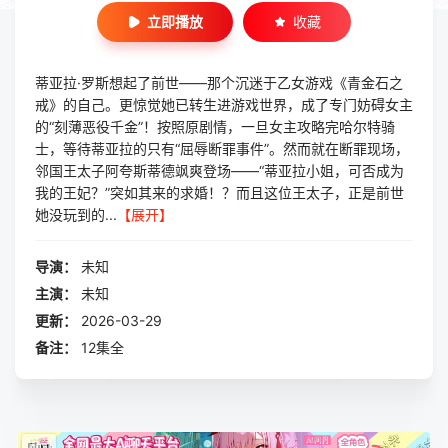
立即播放
收藏
蒂亚拉·罗斯想起了前世——那个沉迷于乙女游戏《青金石之
戒》的自己。更惊觉她已转生进游戏世界，成了专门妨碍女主
的“刻薄恶役千金”！按照原剧情，一旦女主攻略完哈尔特骑
士，等待蒂亚拉的只有“屈辱断罪事件”。然而就在断罪现场，
邻国王太子阿夸斯蒂德飒爽登场——“蒂亚拉小姐，可否成为
我的王妃？”突如其来的求婚！？而且这位王太子，正是前世
她没玩到的...
【展开】
导演：
未知
主演：
未知
更新：
2026-03-29
备注：
12集全