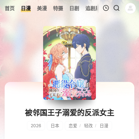
8
首页
日漫
美漫
特摄
日剧
追剧周表
今日更新
我的观影记录
暂无观看影片的记录
被邻国王子溺爱的反派女主
2026
日本
恋爱
轻改
日漫
/
/