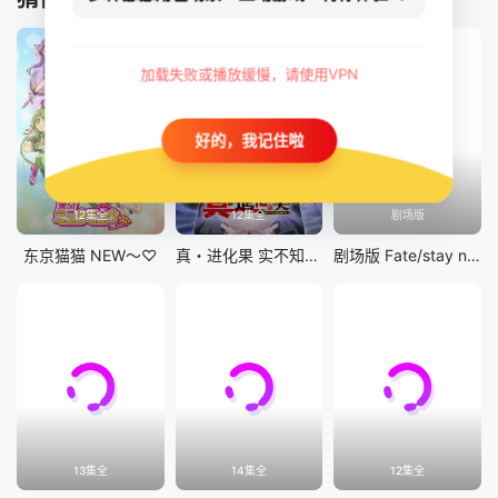
加载失败或播放缓慢，请使用VPN
好的，我记住啦
12集全
12集全
剧场版
东京猫猫 NEW～♡
真・进化果 实不知不觉踏上胜利的人生
剧场版 Fate/stay night [Heaven&#039;s Feel] III.spring song
13集全
14集全
12集全