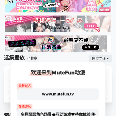
选集播放
网页专线
排序
欢迎来到MuteFun动漫
第01集
第02集
第03集
第04集
第05集
第06集
第07集
第08集
最新域名
www.mutefun.tv
第09集
第10集
第11集
第12集
在线游玩
多样瑟瑟角色场景👄互动游戏💗待你体验!🌟
猜你喜欢