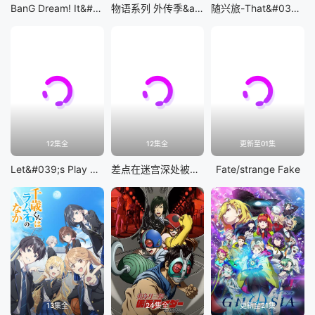
BanG Dream! It&#039;s MyGO!!!!!
物语系列 外传季&amp;怪物季
随兴旅-That&#039;s Journey-
12集全
12集全
更新至01集
Let&#039;s Play 充满挑战的人生
差点在迷宫深处被信任的伙伴杀掉，但靠着天赐技能「无限扭蛋」获得等级9999的伙伴，我要向前队友和世界展开复仇&amp;「给他们好看！」
Fate/strange Fake
13集全
24集全
更新至21集