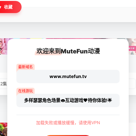
收藏
欢迎来到MuteFun动漫
最新域名
www.mutefun.tv
02集
第03集
第04集
第05集
在线游玩
多样瑟瑟角色场景👄互动游戏💗待你体验!🌟
加载失败或播放缓慢，请使用VPN