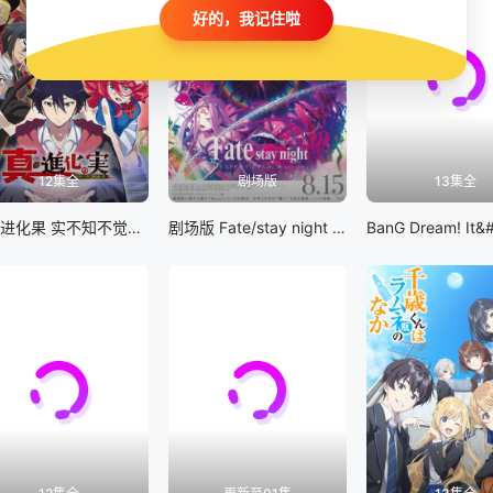
好的，我记住啦
12集全
剧场版
13集全
真・进化果 实不知不觉踏上胜利的人生
剧场版 Fate/stay night [Heaven&#039;s Feel] III.spring song