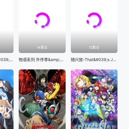
14集全
12集全
BanG Dream! It&#039;s MyGO!!!!!
物语系列 外传季&amp;怪物季
随兴旅-That&#039;s Journey-