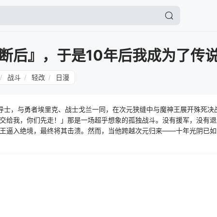
断后』，于是10年后我成为了传
战斗
轻改
日漫
/
/
/
导士，与勇者埃里克、战士戈兰一同，在次元狭缝中与魔神王展开殊死决
交给我，你们先走！」那是一场超乎想象的孤独战斗。没有援军，没有退
王逼入绝境，最终将其击溃。然而，当他跨越次元归来——十年光阴已如