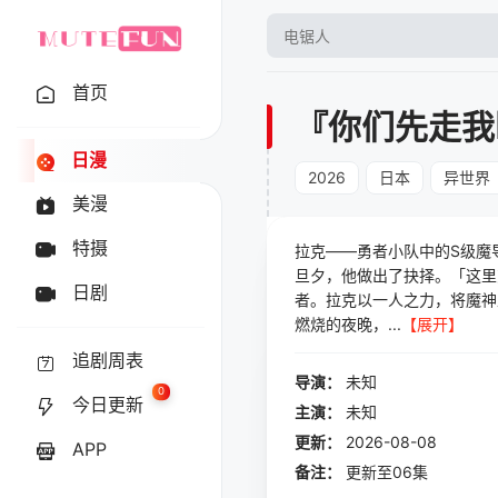
首页
『你们先走我
日漫
2026
日本
异世界
美漫
特摄
拉克——勇者小队中的S级魔
旦夕，他做出了抉择。「这里
日剧
者。拉克以一人之力，将魔神
燃烧的夜晚，...
【展开】
追剧周表
导演：
未知
0
今日更新
主演：
未知
更新：
2026-08-08
APP
备注：
更新至06集