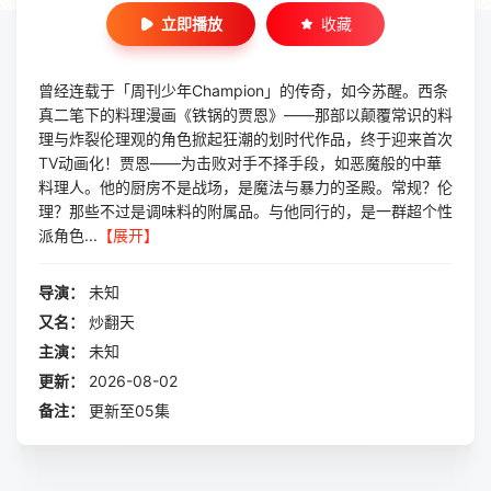
立即播放
收藏
曾经连载于「周刊少年Champion」的传奇，如今苏醒。西条
真二笔下的料理漫画《铁锅的贾恩》——那部以颠覆常识的料
理与炸裂伦理观的角色掀起狂潮的划时代作品，终于迎来首次
TV动画化！贾恩——为击败对手不择手段，如恶魔般的中華
料理人。他的厨房不是战场，是魔法与暴力的圣殿。常规？伦
理？那些不过是调味料的附属品。与他同行的，是一群超个性
派角色...
【展开】
导演：
未知
又名：
炒翻天
主演：
未知
更新：
2026-08-02
备注：
更新至05集