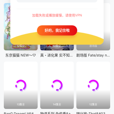
加载失败或播放缓慢，请使用VPN
好的，我记住啦
12集全
12集全
剧场版
东京猫猫 NEW～♡
真・进化果 实不知不觉踏上胜利的人生
剧场版 Fate/stay night [Heaven&#039;s Feel] III.spring song
13集全
14集全
12集全
BanG Dream! It&#039;s MyGO!!!!!
物语系列 外传季&amp;怪物季
随兴旅-That&#039;s Journey-