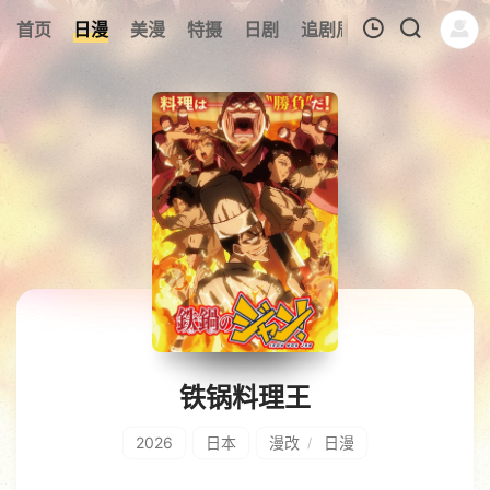
0
首页
日漫
美漫
特摄
日剧
追剧周表
今日更新
我的观影记录
暂无观看影片的记录
铁锅料理王
2026
日本
漫改
日漫
/