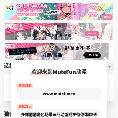
选集播放
网页专线
排序
欢迎来到MuteFun动漫
第01集
第02集
第03集
第04集
最新域名
第05集
www.mutefun.tv
在线游玩
猜你喜欢
多样瑟瑟角色场景👄互动游戏💗待你体验!🌟