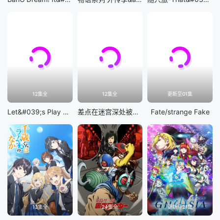
12集全
12集全
更新至01集
Let&#039;s Play 充满挑战的人生
差点在迷宫深处被信任的伙伴杀掉，但靠着天赐技能「无限扭蛋」获得等级9999的伙伴，我要向前队友和世界展开复仇&amp;「给他们好看！」
Fate/strange Fake
13集全
24集全
更新至21集