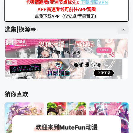
卡顿请翻墙(亚洲节点优先):
下载虎跃VPN
APP高速专线可前往APP观看
点我下载APP（仅安卓/苹果暂无）
选集|换源➡
猜你喜欢
欢迎来到MuteFun动漫