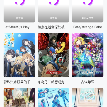
12集全
12集全
更新至01集
Let&#039;s Play 充满挑战的人生
差点在迷宫深处被信任的伙伴杀掉，但靠着天赐技能「无限扭蛋」获得等级9999的伙伴，我要向前队友和世界展开复仇&amp;「给他们好看！」
Fate/strange Fake
13集全
24集全
更新至21集
弹珠汽水瓶里的千岁同学
东岛丹三郎想成为假面骑士
古诺希亚