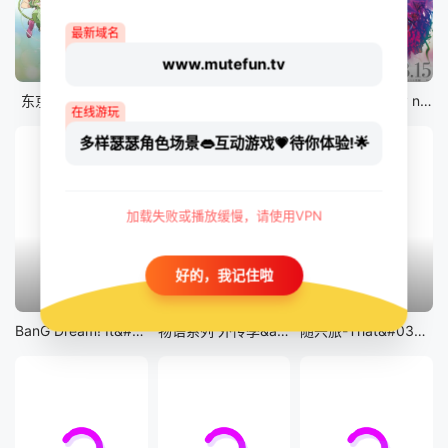
最新域名
www.mutefun.tv
12集全
12集全
剧场版
东京猫猫 NEW～♡
真・进化果 实不知不觉踏上胜利的人生
剧场版 Fate/stay night [Heaven&#039;s Feel] III.spring song
在线游玩
多样瑟瑟角色场景👄互动游戏💗待你体验!🌟
加载失败或播放缓慢，请使用VPN
好的，我记住啦
13集全
14集全
12集全
BanG Dream! It&#039;s MyGO!!!!!
物语系列 外传季&amp;怪物季
随兴旅-That&#039;s Journey-