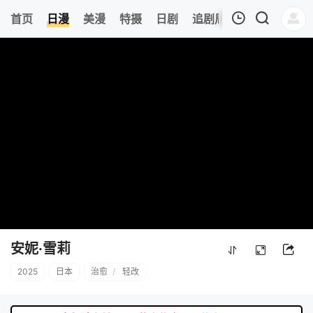
6
首页
日漫
美漫
特摄
日剧
追剧周表
今日更新
我的观影记录
暂无观看影片的记录
安妮·雪莉
2025
日本
治愈
/
轻改