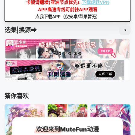
卡顿请翻墙(亚洲节点优先):
下载虎跃VPN
APP高速专线可前往APP观看
点我下载APP（仅安卓/苹果暂无）
选集|换源➡
猜你喜欢
欢迎来到MuteFun动漫