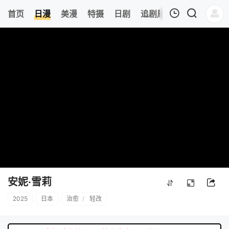
8
首页
日漫
美漫
特摄
日剧
追剧周表
今日更新
我的观影记录
暂无观看影片的记录
安妮·雪莉
2025
日本
治愈
/
轻改