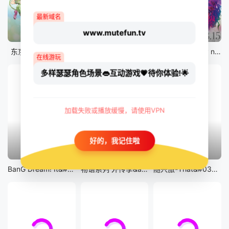
最新域名
www.mutefun.tv
12集全
12集全
剧场版
东京猫猫 NEW～♡
真・进化果 实不知不觉踏上胜利的人生
剧场版 Fate/stay night [Heaven&#039;s Feel] III.spring song
在线游玩
多样瑟瑟角色场景👄互动游戏💗待你体验!🌟
加载失败或播放缓慢，请使用VPN
好的，我记住啦
13集全
14集全
12集全
BanG Dream! It&#039;s MyGO!!!!!
物语系列 外传季&amp;怪物季
随兴旅-That&#039;s Journey-