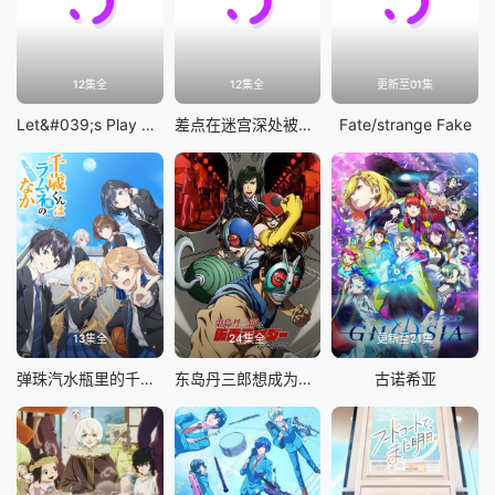
12集全
12集全
更新至01集
Let&#039;s Play 充满挑战的人生
差点在迷宫深处被信任的伙伴杀掉，但靠着天赐技能「无限扭蛋」获得等级9999的伙伴，我要向前队友和世界展开复仇&amp;「给他们好看！」
Fate/strange Fake
13集全
24集全
更新至21集
弹珠汽水瓶里的千岁同学
东岛丹三郎想成为假面骑士
古诺希亚