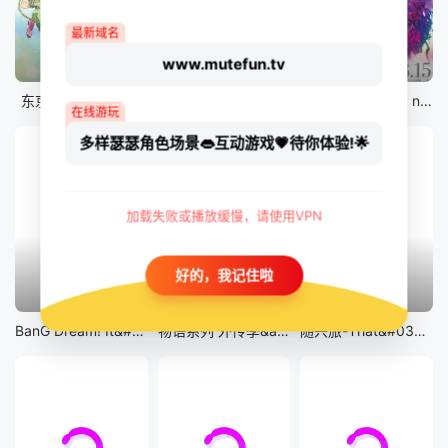
最新域名
www.mutefun.tv
12集全
12集全
剧场版
东京猫猫 NEW～♡
真・进化果 实不知不觉踏上胜利的人生
剧场版 Fate/stay night [Heaven&#039;s Feel] III.spring song
在线游玩
多样瑟瑟角色场景👄互动游戏💗待你体验!🌟
加载失败或播放缓慢，请使用VPN
好的，我记住啦
13集全
14集全
12集全
BanG Dream! It&#039;s MyGO!!!!!
物语系列 外传季&amp;怪物季
随兴旅-That&#039;s Journey-