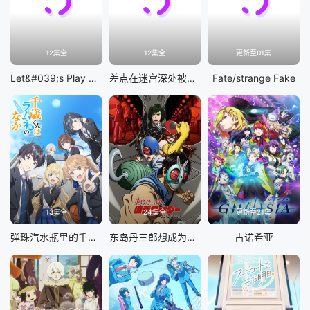
12集全
12集全
更新至01集
Let&#039;s Play 充满挑战的人生
差点在迷宫深处被信任的伙伴杀掉，但靠着天赐技能「无限扭蛋」获得等级9999的伙伴，我要向前队友和世界展开复仇&amp;「给他们好看！」
Fate/strange Fake
13集全
24集全
更新至21集
弹珠汽水瓶里的千岁同学
东岛丹三郎想成为假面骑士
古诺希亚