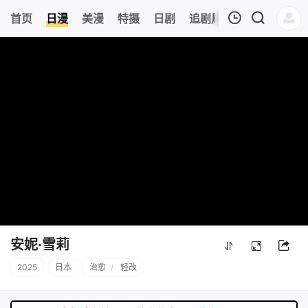
0
首页
日漫
美漫
特摄
日剧
追剧周表
今日更新
我的观影记录
暂无观看影片的记录
安妮·雪莉
2025
日本
治愈
/
轻改