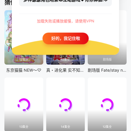
猜你喜欢
加载失败或播放缓慢，请使用VPN
好的，我记住啦
12集全
12集全
剧场版
东京猫猫 NEW～♡
真・进化果 实不知不觉踏上胜利的人生
剧场版 Fate/stay night [Heaven&#039;s Feel] III.spring song
13集全
14集全
12集全