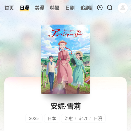
0
首页
日漫
美漫
特摄
日剧
追剧周表
今日更新
我的观影记录
暂无观看影片的记录
安妮·雪莉
2025
日本
治愈
轻改
日漫
/
/