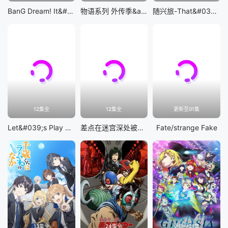
BanG Dream! It&#039;s MyGO!!!!!
物语系列 外传季&amp;怪物季
随兴旅-That&#039;s Journey-
12集全
12集全
更新至01集
Let&#039;s Play 充满挑战的人生
差点在迷宫深处被信任的伙伴杀掉，但靠着天赐技能「无限扭蛋」获得等级9999的伙伴，我要向前队友和世界展开复仇&amp;「给他们好看！」
Fate/strange Fake
13集全
24集全
更新至21集