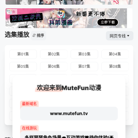
选集播放
网页专线
排序
第01集
第02集
第03集
第04集
第05集
第06集
第07集
第08集
第09集
第10集
第11集
第12集
欢迎来到MuteFun动漫
第13集
第14集
第15集
第16集
第17集
第18集
第19集
第20集
最新域名
www.mutefun.tv
第21集
第22集
第23集
第24集
在线游玩
多样瑟瑟角色场景👄互动游戏💗待你体验!🌟