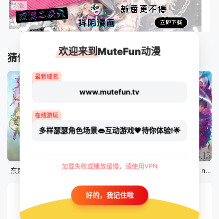
欢迎来到MuteFun动漫
猜你喜欢
最新域名
www.mutefun.tv
在线游玩
多样瑟瑟角色场景👄互动游戏💗待你体验!🌟
12集全
12集全
剧场版
加载失败或播放缓慢，请使用VPN
东京猫猫 NEW～♡
真・进化果 实不知不觉踏上胜利的人生
剧场版 Fate/stay night [Heaven&#039;s Feel] III.spring song
好的，我记住啦