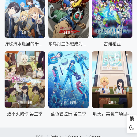
13集全
24集全
更新至21集
弹珠汽水瓶里的千岁同学
东岛丹三郎想成为假面骑士
古诺希亚
更新至18集
更新至19集
12集全
致不灭的你 第三季
蓝色管弦乐 第二季
明天，美食广场见。
繁