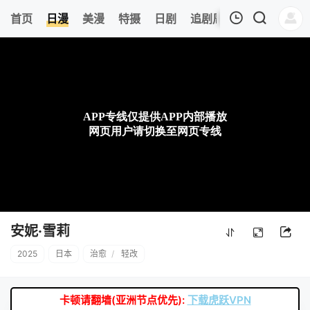
0
首页
日漫
美漫
特摄
日剧
追剧周表
今日更新
我的观影记录
暂无观看影片的记录
安妮·雪莉
2025
日本
治愈
/
轻改
卡顿请翻墙(亚洲节点优先):
下载虎跃VPN