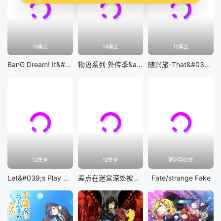
13集全
14集全
12集全
BanG Dream! It&#039;s MyGO!!!!!
物语系列 外传季&amp;怪物季
随兴旅-That&#039;s Journey-
12集全
12集全
更新至01集
Let&#039;s Play 充满挑战的人生
差点在迷宫深处被信任的伙伴杀掉，但靠着天赐技能「无限扭蛋」获得等级9999的伙伴，我要向前队友和世界展开复仇&amp;「给他们好看！」
Fate/strange Fake