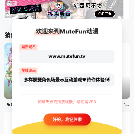
欢迎来到MuteFun动漫
猜你喜欢
最新域名
www.mutefun.tv
在线游玩
多样瑟瑟角色场景👄互动游戏💗待你体验!🌟
12集全
12集全
剧场版
加载失败或播放缓慢，请使用VPN
东京猫猫 NEW～♡
真・进化果 实不知不觉踏上胜利的人生
剧场版 Fate/stay night [Heaven&#039;s Feel] III.spring song
好的，我记住啦