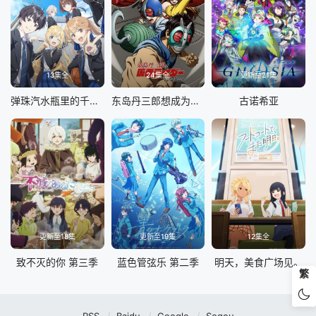
13集全
24集全
更新至21集
弹珠汽水瓶里的千岁同学
东岛丹三郎想成为假面骑士
古诺希亚
更新至18集
更新至19集
12集全
致不灭的你 第三季
蓝色管弦乐 第二季
明天，美食广场见。
繁