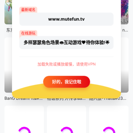
最新域名
www.mutefun.tv
12集全
12集全
剧场版
东京猫猫 NEW～♡
真・进化果 实不知不觉踏上胜利的人生
剧场版 Fate/stay night [Heaven&#039;s Feel] III.spring song
在线游玩
多样瑟瑟角色场景👄互动游戏💗待你体验!🌟
加载失败或播放缓慢，请使用VPN
好的，我记住啦
13集全
14集全
12集全
BanG Dream! It&#039;s MyGO!!!!!
物语系列 外传季&amp;怪物季
随兴旅-That&#039;s Journey-