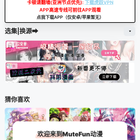
卡顿请翻墙(亚洲节点优先):
下载虎跃VPN
APP高速专线可前往APP观看
点我下载APP（仅安卓/苹果暂无）
选集|换源➡
猜你喜欢
欢迎来到MuteFun动漫