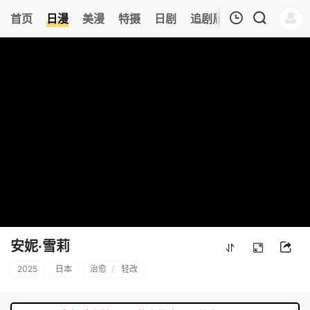
8
首页
日漫
美漫
特摄
日剧
追剧周表
今日更新
我的观影记录
暂无观看影片的记录
安妮·雪莉
2025
日本
治愈
/
轻改