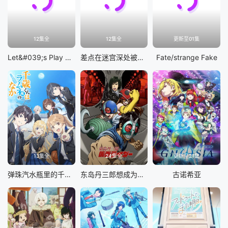
12集全
12集全
更新至01集
Let&#039;s Play 充满挑战的人生
差点在迷宫深处被信任的伙伴杀掉，但靠着天赐技能「无限扭蛋」获得等级9999的伙伴，我要向前队友和世界展开复仇&amp;「给他们好看！」
Fate/strange Fake
13集全
24集全
更新至21集
弹珠汽水瓶里的千岁同学
东岛丹三郎想成为假面骑士
古诺希亚