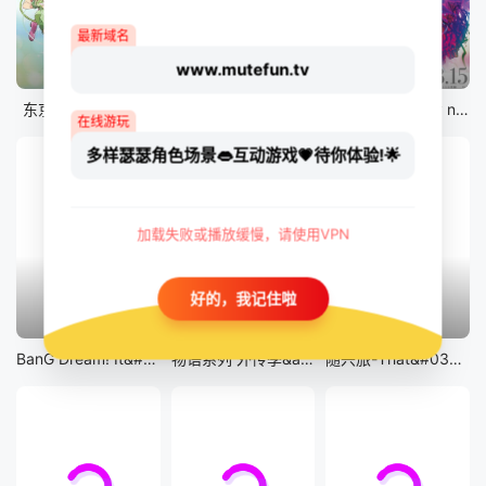
最新域名
www.mutefun.tv
12集全
12集全
剧场版
东京猫猫 NEW～♡
真・进化果 实不知不觉踏上胜利的人生
剧场版 Fate/stay night [Heaven&#039;s Feel] III.spring song
在线游玩
多样瑟瑟角色场景👄互动游戏💗待你体验!🌟
加载失败或播放缓慢，请使用VPN
好的，我记住啦
13集全
14集全
12集全
BanG Dream! It&#039;s MyGO!!!!!
物语系列 外传季&amp;怪物季
随兴旅-That&#039;s Journey-