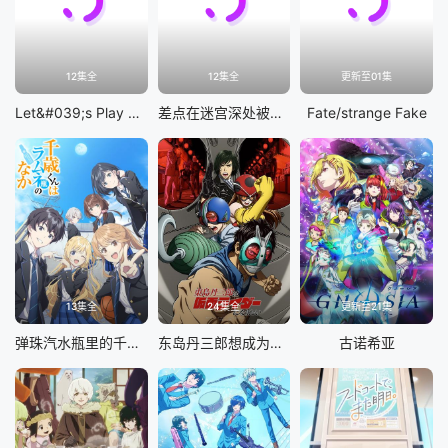
12集全
12集全
更新至01集
Let&#039;s Play 充满挑战的人生
差点在迷宫深处被信任的伙伴杀掉，但靠着天赐技能「无限扭蛋」获得等级9999的伙伴，我要向前队友和世界展开复仇&amp;「给他们好看！」
Fate/strange Fake
13集全
24集全
更新至21集
弹珠汽水瓶里的千岁同学
东岛丹三郎想成为假面骑士
古诺希亚