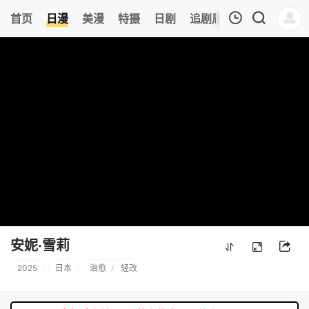
0
首页
日漫
美漫
特摄
日剧
追剧周表
今日更新
我的观影记录
暂无观看影片的记录
安妮·雪莉
2025
日本
治愈
/
轻改