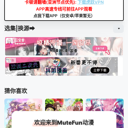
卡顿请翻墙(亚洲节点优先):
下载虎跃VPN
APP高速专线可前往APP观看
点我下载APP（仅安卓/苹果暂无）
选集|换源➡
猜你喜欢
欢迎来到MuteFun动漫