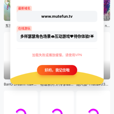
最新域名
www.mutefun.tv
12集全
12集全
剧场版
东京猫猫 NEW～♡
真・进化果 实不知不觉踏上胜利的人生
剧场版 Fate/stay night [Heaven&#039;s Feel] III.spring song
在线游玩
多样瑟瑟角色场景👄互动游戏💗待你体验!🌟
加载失败或播放缓慢，请使用VPN
好的，我记住啦
13集全
14集全
12集全
BanG Dream! It&#039;s MyGO!!!!!
物语系列 外传季&amp;怪物季
随兴旅-That&#039;s Journey-