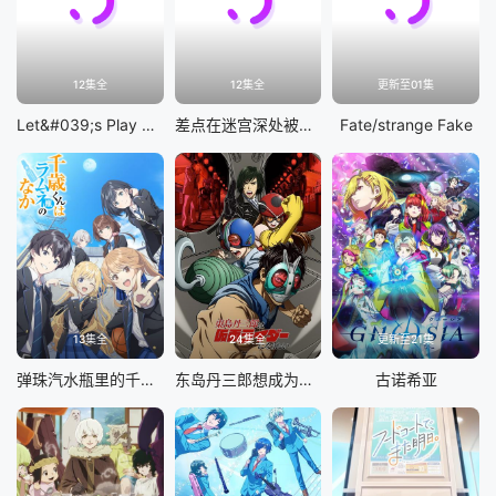
12集全
12集全
更新至01集
Let&#039;s Play 充满挑战的人生
差点在迷宫深处被信任的伙伴杀掉，但靠着天赐技能「无限扭蛋」获得等级9999的伙伴，我要向前队友和世界展开复仇&amp;「给他们好看！」
Fate/strange Fake
13集全
24集全
更新至21集
弹珠汽水瓶里的千岁同学
东岛丹三郎想成为假面骑士
古诺希亚