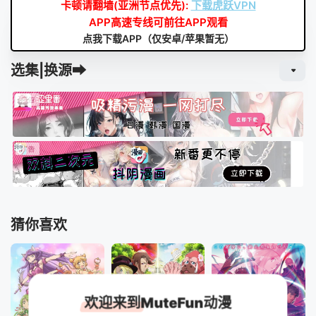
卡顿请翻墙(亚洲节点优先):
下载虎跃VPN
APP高速专线可前往APP观看
点我下载APP（仅安卓/苹果暂无）
选集|换源➡
猜你喜欢
欢迎来到MuteFun动漫