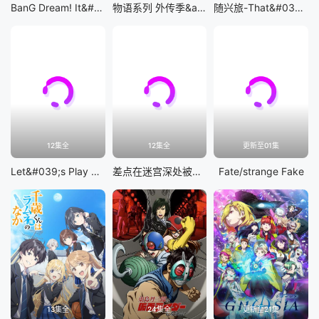
BanG Dream! It&#039;s MyGO!!!!!
物语系列 外传季&amp;怪物季
随兴旅-That&#039;s Journey-
12集全
12集全
更新至01集
Let&#039;s Play 充满挑战的人生
差点在迷宫深处被信任的伙伴杀掉，但靠着天赐技能「无限扭蛋」获得等级9999的伙伴，我要向前队友和世界展开复仇&amp;「给他们好看！」
Fate/strange Fake
13集全
24集全
更新至21集