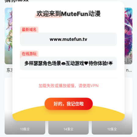
欢迎来到MuteFun动漫
最新域名
www.mutefun.tv
在线游玩
12集全
12集全
剧场版
多样瑟瑟角色场景👄互动游戏💗待你体验!🌟
东京猫猫 NEW～♡
真・进化果 实不知不觉踏上胜利的人生
剧场版 Fate/stay night [Heaven&#039;s Feel] III.spring song
加载失败或播放缓慢，请使用VPN
好的，我记住啦
13集全
14集全
12集全