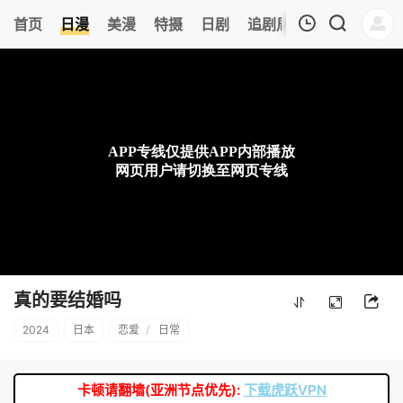
8
首页
日漫
美漫
特摄
日剧
追剧周表
今日更新
我的观影记录
暂无观看影片的记录
真的要结婚吗
2024
日本
恋爱
/
日常
卡顿请翻墙(亚洲节点优先):
下载虎跃VPN