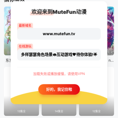
欢迎来到MuteFun动漫
最新域名
www.mutefun.tv
在线游玩
12集全
12集全
剧场版
多样瑟瑟角色场景👄互动游戏💗待你体验!🌟
东京猫猫 NEW～♡
真・进化果 实不知不觉踏上胜利的人生
剧场版 Fate/stay night [Heaven&#039;s Feel] III.spring song
加载失败或播放缓慢，请使用VPN
好的，我记住啦
13集全
14集全
12集全