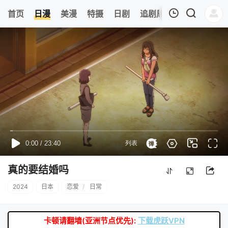
0
首页
日漫
美漫
特摄
日剧
追剧周表
今日更新
我的观影记录
暂无观看影片的记录
真的要结婚吗
2024
日本
恋爱
/
日常
卡顿请翻墙(亚洲节点优先):
下载虎跃VPN