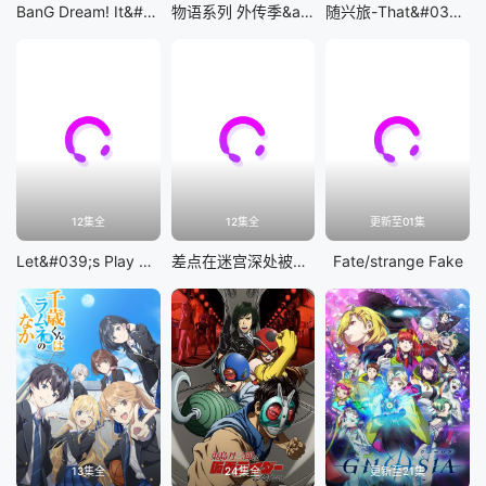
BanG Dream! It&#039;s MyGO!!!!!
物语系列 外传季&amp;怪物季
随兴旅-That&#039;s Journey-
12集全
12集全
更新至01集
Let&#039;s Play 充满挑战的人生
差点在迷宫深处被信任的伙伴杀掉，但靠着天赐技能「无限扭蛋」获得等级9999的伙伴，我要向前队友和世界展开复仇&amp;「给他们好看！」
Fate/strange Fake
13集全
24集全
更新至21集