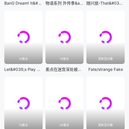
BanG Dream! It&#039;s MyGO!!!!!
物语系列 外传季&amp;怪物季
随兴旅-That&#039;s Journey-
12集全
12集全
更新至01集
Let&#039;s Play 充满挑战的人生
差点在迷宫深处被信任的伙伴杀掉，但靠着天赐技能「无限扭蛋」获得等级9999的伙伴，我要向前队友和世界展开复仇&amp;「给他们好看！」
Fate/strange Fake
13集全
24集全
更新至21集