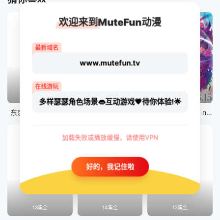
欢迎来到MuteFun动漫
最新域名
www.mutefun.tv
在线游玩
12集全
12集全
剧场版
多样瑟瑟角色场景👄互动游戏💗待你体验!🌟
东京猫猫 NEW～♡
真・进化果 实不知不觉踏上胜利的人生
剧场版 Fate/stay night [Heaven&#039;s Feel] III.spring song
加载失败或播放缓慢，请使用VPN
好的，我记住啦
13集全
14集全
12集全