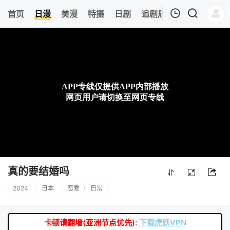
6
首页
日漫
美漫
特摄
日剧
追剧周表
今日更新
我的观影记录
暂无观看影片的记录
真的要结婚吗
2024
日本
恋爱
/
日常
卡顿请翻墙(亚洲节点优先):
下载虎跃VPN