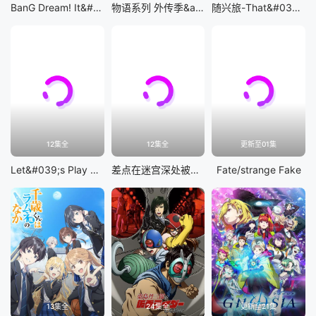
BanG Dream! It&#039;s MyGO!!!!!
物语系列 外传季&amp;怪物季
随兴旅-That&#039;s Journey-
12集全
12集全
更新至01集
Let&#039;s Play 充满挑战的人生
差点在迷宫深处被信任的伙伴杀掉，但靠着天赐技能「无限扭蛋」获得等级9999的伙伴，我要向前队友和世界展开复仇&amp;「给他们好看！」
Fate/strange Fake
13集全
24集全
更新至21集