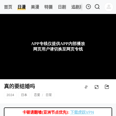
6
首页
日漫
美漫
特摄
日剧
追剧周表
今日更新
我的观影记录
暂无观看影片的记录
真的要结婚吗
2024
日本
恋爱
/
日常
卡顿请翻墙(亚洲节点优先):
下载虎跃VPN