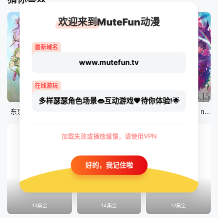
欢迎来到MuteFun动漫
最新域名
www.mutefun.tv
在线游玩
12集全
12集全
剧场版
多样瑟瑟角色场景👄互动游戏💗待你体验!🌟
东京猫猫 NEW～♡
真・进化果 实不知不觉踏上胜利的人生
剧场版 Fate/stay night [Heaven&#039;s Feel] III.spring song
加载失败或播放缓慢，请使用VPN
好的，我记住啦
13集全
14集全
12集全