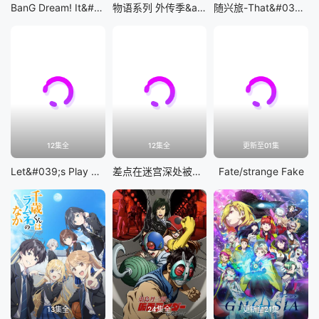
BanG Dream! It&#039;s MyGO!!!!!
物语系列 外传季&amp;怪物季
随兴旅-That&#039;s Journey-
12集全
12集全
更新至01集
Let&#039;s Play 充满挑战的人生
差点在迷宫深处被信任的伙伴杀掉，但靠着天赐技能「无限扭蛋」获得等级9999的伙伴，我要向前队友和世界展开复仇&amp;「给他们好看！」
Fate/strange Fake
13集全
24集全
更新至21集