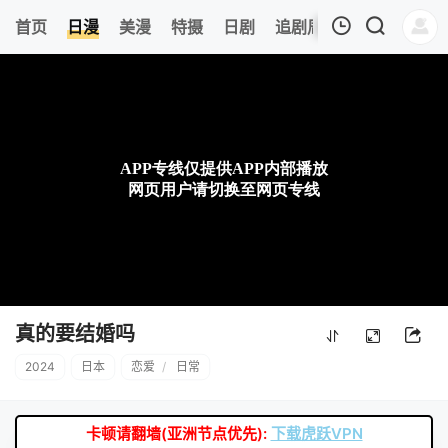
0
首页
日漫
美漫
特摄
日剧
追剧周表
今日更新
我的观影记录
暂无观看影片的记录
真的要结婚吗
2024
日本
恋爱
/
日常
卡顿请翻墙(亚洲节点优先):
下载虎跃VPN