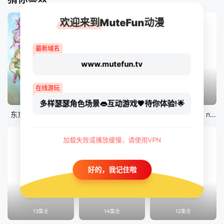
欢迎来到MuteFun动漫
最新域名
www.mutefun.tv
在线游玩
12集全
12集全
剧场版
多样瑟瑟角色场景👄互动游戏💗待你体验!🌟
东京猫猫 NEW～♡
真・进化果 实不知不觉踏上胜利的人生
剧场版 Fate/stay night [Heaven&#039;s Feel] III.spring song
加载失败或播放缓慢，请使用VPN
好的，我记住啦
13集全
14集全
12集全