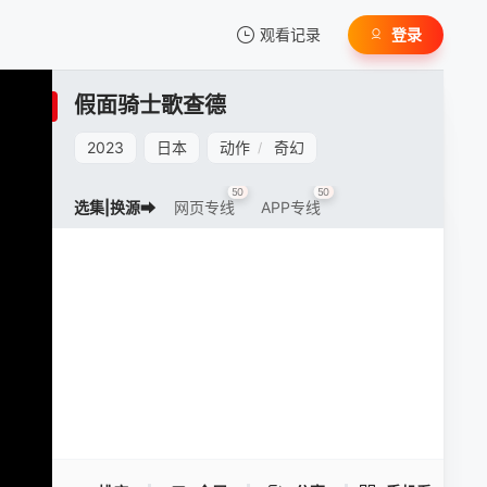
观看记录
登录
我的观影记录
假面骑士歌查德
2023
日本
动作
奇幻
/
50
50
选集|换源➡
网页专线
APP专线
暂无观看影片的记录
假面骑士歌查德 -
手机扫一扫继续看