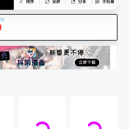
排序
全屏
分享
手机看
PN
看