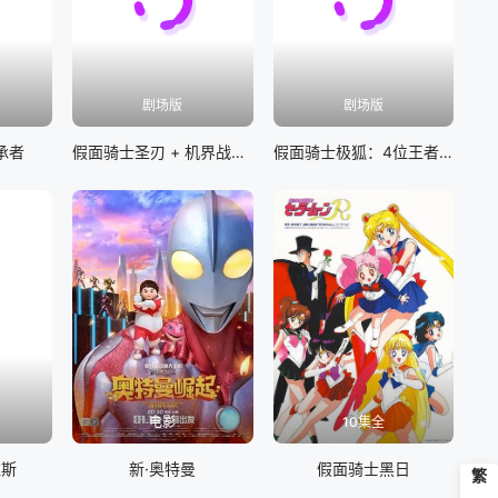
剧场版
剧场版
承者
假面骑士圣刃 + 机界战队全开者 超级英雄战记
假面骑士极狐：4位王者与黑狐
电影
10集全
维斯
新·奥特曼
假面骑士黑日
繁