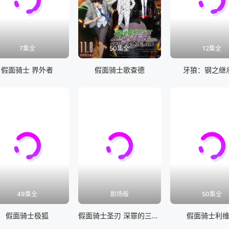
7集全
50集全
12集全
假面骑士 界外者
假面骑士歌查德
牙狼：钢之继
49集全
剧场版
50集全
假面骑士极狐
假面骑士圣刃 深罪的三重奏
假面骑士利