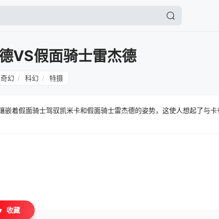
德VS假面骑士雷杰德
奇幻
科幻
特摄
/
/
它镶嵌着假面骑士驾驭凯米卡和假面骑士雷杰德的姿势，这使人想起了与卡
收藏