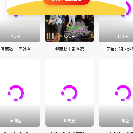
7集全
50集全
12集全
假面骑士 界外者
假面骑士歌查德
牙狼：钢之继
49集全
剧场版
50集全