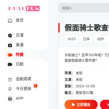
首页
假面骑士歌查
日漫
2023
日本
动作
/
美漫
特摄
令和骑士？还早100年呢！
谁是假面骑士雷杰德?
日剧
导演：
未知
追剧周表
主演：
未知
更新：
2023-12-09
6
今日更新
备注：
更新至02集
APP
立即播放