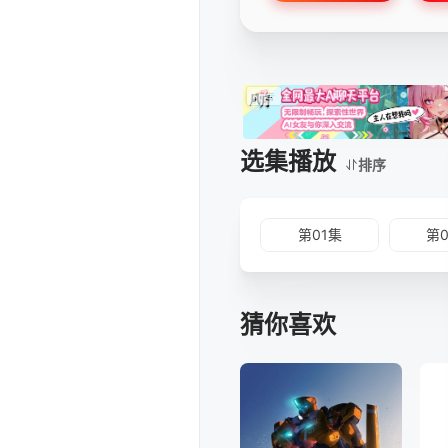
选集播放
排序
第01集
第
猜你喜欢