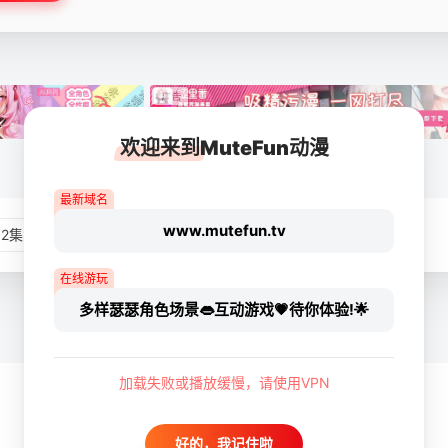
欢迎来到MuteFun动漫
最新域名
www.mutefun.tv
02集
在线游玩
多样瑟瑟角色场景👄互动游戏💗待你体验!🌟
加载失败或播放缓慢，请使用VPN
好的，我记住啦