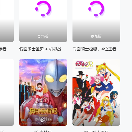
剧场版
剧场版
承者
假面骑士圣刃 + 机界战队全开者 超级英雄战记
假面骑士极狐：4位王者与黑狐
电影
10集全