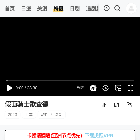
0
首页
日漫
美漫
特摄
日剧
追剧周表
今日更新
我的观影记录
暂无观看影片的记录
假面骑士歌查德
2023
日本
动作
/
奇幻
卡顿请翻墙(亚洲节点优先):
下载虎跃VPN