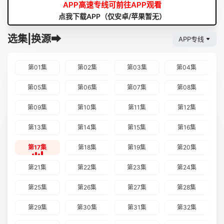
APP高速专线可前往APP观看
点我下载APP（仅安卓/苹果暂无）
选集|换源➡
APP专线
第01集
第02集
第03集
第04集
第05集
第06集
第07集
第08集
第09集
第10集
第11集
第12集
第13集
第14集
第15集
第16集
第17集
第18集
第19集
第20集
第21集
第22集
第23集
第24集
第25集
第26集
第27集
第28集
第29集
第30集
第31集
第32集