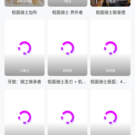
更新至19集
7集全
50集全
假面骑士加布
假面骑士 界外者
假面骑士歌查德
12集全
剧场版
剧场版
牙狼：钢之继承者
假面骑士圣刃 + 机界战队全开者 超级英雄战记
假面骑士极狐：4位王者与黑狐