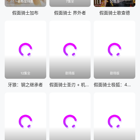
更新至19集
7集全
50集全
假面骑士加布
假面骑士 界外者
假面骑士歌查德
12集全
剧场版
剧场版
牙狼：钢之继承者
假面骑士圣刃 + 机界战队全开者 超级英雄战记
假面骑士极狐：4位王者与黑狐