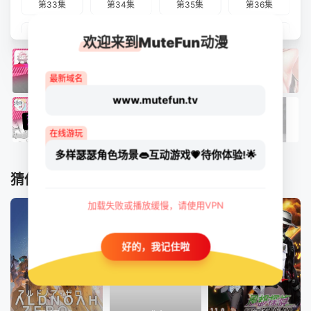
第33集
第34集
第35集
第36集
第37集
第38集
第39集
第40集
欢迎来到MuteFun动漫
第41集
第42集
第43集
第44集
最新域名
第45集
第46集
第47集
第48集
www.mutefun.tv
第49集
第50集
在线游玩
多样瑟瑟角色场景👄互动游戏💗待你体验!🌟
猜你喜欢
加载失败或播放缓慢，请使用VPN
好的，我记住啦