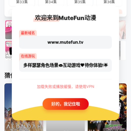
第33集
第34集
第35集
第36集
第37集
第38集
第39集
第40集
欢迎来到MuteFun动漫
第41集
第42集
第43集
第44集
最新域名
第45集
第46集
第47集
第48集
www.mutefun.tv
第49集
第50集
在线游玩
多样瑟瑟角色场景👄互动游戏💗待你体验!🌟
猜你喜欢
加载失败或播放缓慢，请使用VPN
好的，我记住啦