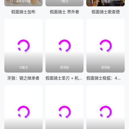
更新至19集
7集全
50集全
假面骑士加布
假面骑士 界外者
假面骑士歌查德
12集全
剧场版
剧场版
牙狼：钢之继承者
假面骑士圣刃 + 机界战队全开者 超级英雄战记
假面骑士极狐：4位王者与黑狐