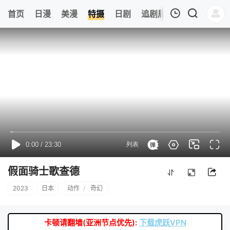
0
首页
日漫
美漫
特摄
日剧
追剧周表
今日更新
我的观影记录
暂无观看影片的记录
假面骑士歌查德
2023
日本
动作
/
奇幻
卡顿请翻墙(亚洲节点优先):
下载虎跃VPN