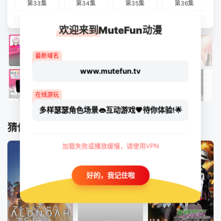
第33集
第34集
第35集
第36集
第37集
第38集
第39集
第40集
欢迎来到MuteFun动漫
第41集
第42集
第43集
第44集
最新域名
第45集
第46集
第47集
第48集
www.mutefun.tv
第49集
第50集
在线游玩
多样瑟瑟角色场景👄互动游戏💗待你体验!🌟
猜你喜欢
加载失败或播放缓慢，请使用VPN
好的，我记住啦