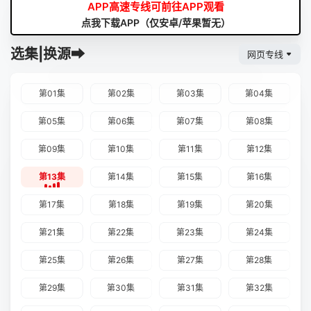
APP高速专线可前往APP观看
点我下载APP（仅安卓/苹果暂无）
选集|换源➡
网页专线
第01集
第02集
第03集
第04集
第05集
第06集
第07集
第08集
第09集
第10集
第11集
第12集
第13集
第14集
第15集
第16集
第17集
第18集
第19集
第20集
第21集
第22集
第23集
第24集
第25集
第26集
第27集
第28集
第29集
第30集
第31集
第32集