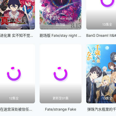
12集全
剧场版
13集全
真・进化果 实不知不觉踏上胜利的人生
剧场版 Fate/stay night [Heaven&#039;s Feel] III.spring song
12集全
更新至01集
13集全
差点在迷宫深处被信任的伙伴杀掉，但靠着天赐技能「无限扭蛋」获得等级9999的伙伴，我要向前队友和世界展开复仇&amp;「给他们好看！」
Fate/strange Fake
弹珠汽水瓶里的