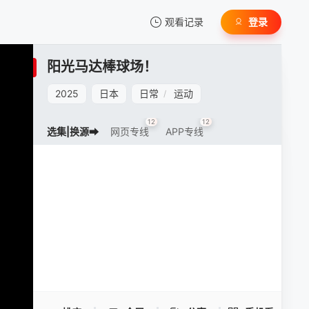
观看记录
登录
我的观影记录
阳光马达棒球场！
2025
日本
日常
运动
/
12
12
选集|换源➡
网页专线
APP专线
暂无观看影片的记录
阳光马达棒球场！ -
手机扫一扫继续看