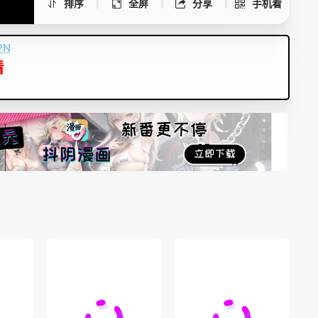
排序
全屏
分享
手机看
PN
看