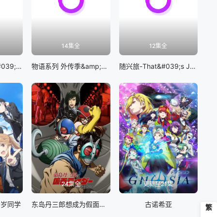
14集全
12集全
BanG Dream! It&#039;s MyGO!!!!!
物语系列 外传季&amp;怪物季
随兴旅-That&#039;s Journey-
24集全
更新至21集
千岁同学
东岛丹三郎想成为假面骑士
古诺希亚
繁