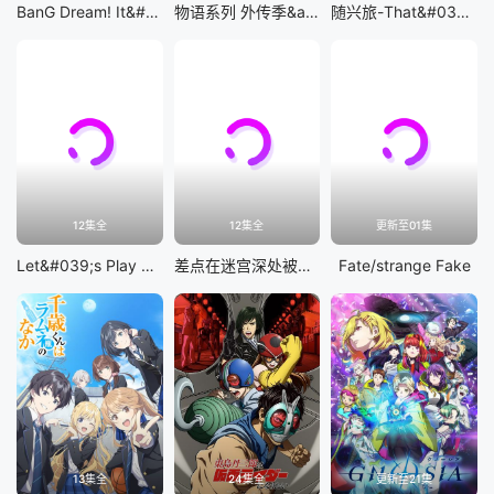
BanG Dream! It&#039;s MyGO!!!!!
物语系列 外传季&amp;怪物季
随兴旅-That&#039;s Journey-
12集全
12集全
更新至01集
Let&#039;s Play 充满挑战的人生
差点在迷宫深处被信任的伙伴杀掉，但靠着天赐技能「无限扭蛋」获得等级9999的伙伴，我要向前队友和世界展开复仇&amp;「给他们好看！」
Fate/strange Fake
13集全
24集全
更新至21集