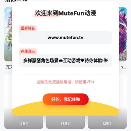
欢迎来到MuteFun动漫
最新域名
www.mutefun.tv
在线游玩
12集全
12集全
剧场版
多样瑟瑟角色场景👄互动游戏💗待你体验!🌟
东京猫猫 NEW～♡
真・进化果 实不知不觉踏上胜利的人生
剧场版 Fate/stay night [Heaven&#039;s Feel] III.spring song
加载失败或播放缓慢，请使用VPN
好的，我记住啦
13集全
14集全
12集全