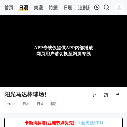
0
首页
日漫
美漫
特摄
日剧
追剧周表
今日更新
我的观影记录
暂无观看影片的记录
阳光马达棒球场！
2025
日本
日常
/
运动
卡顿请翻墙(亚洲节点优先):
下载虎跃VPN