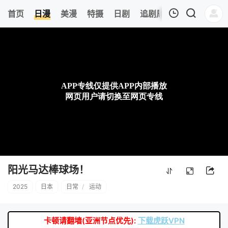
0
首页
日漫
美漫
特摄
日剧
追剧周表
今日更新
我的观影记录
暂无观看影片的记录
阳光马达棒球场！
2025
日本
日常
/
运动
卡顿请翻墙(亚洲节点优先):
下载虎跃VPN