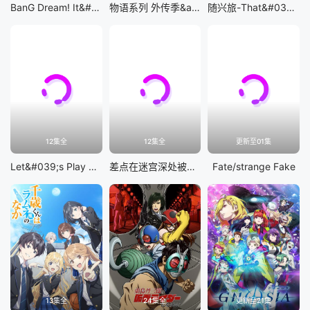
BanG Dream! It&#039;s MyGO!!!!!
物语系列 外传季&amp;怪物季
随兴旅-That&#039;s Journey-
12集全
12集全
更新至01集
Let&#039;s Play 充满挑战的人生
差点在迷宫深处被信任的伙伴杀掉，但靠着天赐技能「无限扭蛋」获得等级9999的伙伴，我要向前队友和世界展开复仇&amp;「给他们好看！」
Fate/strange Fake
13集全
24集全
更新至21集