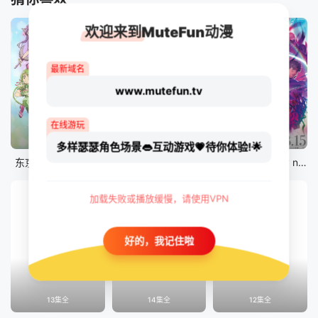
欢迎来到MuteFun动漫
最新域名
www.mutefun.tv
在线游玩
12集全
12集全
剧场版
多样瑟瑟角色场景👄互动游戏💗待你体验!🌟
东京猫猫 NEW～♡
真・进化果 实不知不觉踏上胜利的人生
剧场版 Fate/stay night [Heaven&#039;s Feel] III.spring song
加载失败或播放缓慢，请使用VPN
好的，我记住啦
13集全
14集全
12集全