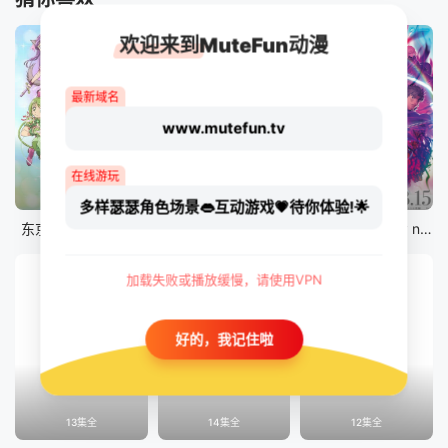
欢迎来到MuteFun动漫
最新域名
www.mutefun.tv
在线游玩
12集全
12集全
剧场版
多样瑟瑟角色场景👄互动游戏💗待你体验!🌟
东京猫猫 NEW～♡
真・进化果 实不知不觉踏上胜利的人生
剧场版 Fate/stay night [Heaven&#039;s Feel] III.spring song
加载失败或播放缓慢，请使用VPN
好的，我记住啦
13集全
14集全
12集全