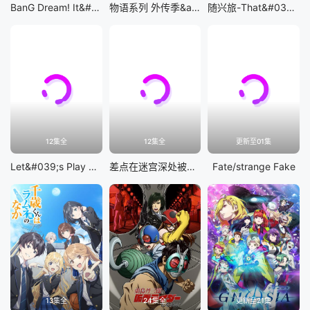
BanG Dream! It&#039;s MyGO!!!!!
物语系列 外传季&amp;怪物季
随兴旅-That&#039;s Journey-
12集全
12集全
更新至01集
Let&#039;s Play 充满挑战的人生
差点在迷宫深处被信任的伙伴杀掉，但靠着天赐技能「无限扭蛋」获得等级9999的伙伴，我要向前队友和世界展开复仇&amp;「给他们好看！」
Fate/strange Fake
13集全
24集全
更新至21集