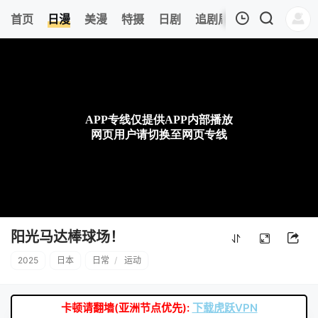
6
首页
日漫
美漫
特摄
日剧
追剧周表
今日更新
我的观影记录
暂无观看影片的记录
阳光马达棒球场！
2025
日本
日常
/
运动
卡顿请翻墙(亚洲节点优先):
下载虎跃VPN