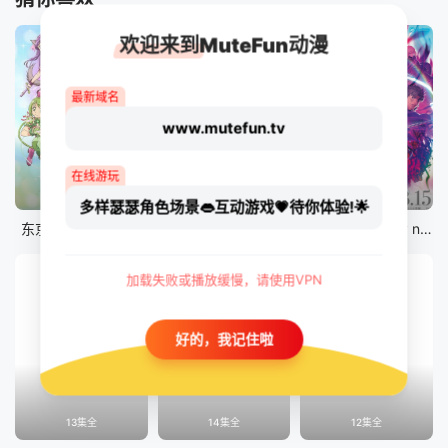
欢迎来到MuteFun动漫
最新域名
www.mutefun.tv
在线游玩
12集全
12集全
剧场版
多样瑟瑟角色场景👄互动游戏💗待你体验!🌟
东京猫猫 NEW～♡
真・进化果 实不知不觉踏上胜利的人生
剧场版 Fate/stay night [Heaven&#039;s Feel] III.spring song
加载失败或播放缓慢，请使用VPN
好的，我记住啦
13集全
14集全
12集全