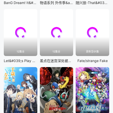
BanG Dream! It&#039;s MyGO!!!!!
物语系列 外传季&amp;怪物季
随兴旅-That&#039;s Journey-
12集全
12集全
更新至01集
Let&#039;s Play 充满挑战的人生
差点在迷宫深处被信任的伙伴杀掉，但靠着天赐技能「无限扭蛋」获得等级9999的伙伴，我要向前队友和世界展开复仇&amp;「给他们好看！」
Fate/strange Fake
13集全
24集全
更新至21集