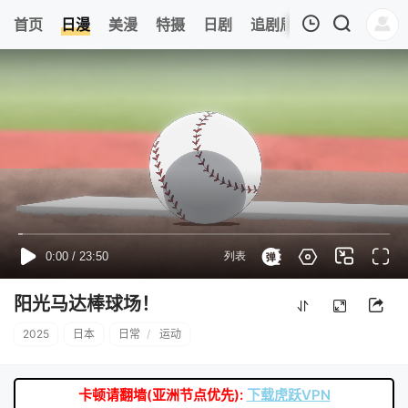
0
首页
日漫
美漫
特摄
日剧
追剧周表
今日更新
我的观影记录
暂无观看影片的记录
阳光马达棒球场！
2025
日本
日常
/
运动
卡顿请翻墙(亚洲节点优先):
下载虎跃VPN