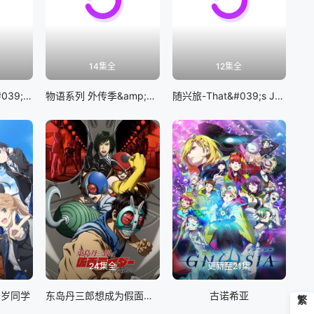
14集全
12集全
BanG Dream! It&#039;s MyGO!!!!!
物语系列 外传季&amp;怪物季
随兴旅-That&#039;s Journey-
24集全
更新至21集
千岁同学
东岛丹三郎想成为假面骑士
古诺希亚
繁