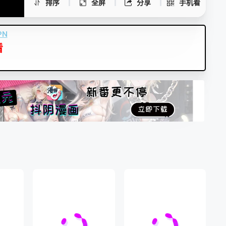
排序
全屏
分享
手机看
PN
看