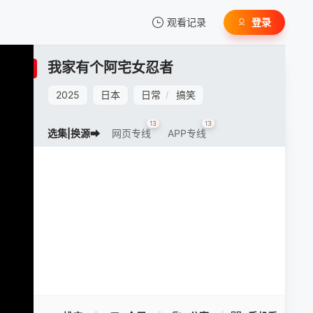
观看记录
登录
我的观影记录
我家有个阿宅女忍者
2025
日本
日常
搞笑
/
13
13
选集|换源➡
网页专线
APP专线
暂无观看影片的记录
我家有个阿宅女忍者 -
手机扫一扫继续看