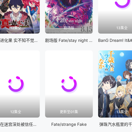
12集全
剧场版
13集全
真・进化果 实不知不觉踏上胜利的人生
剧场版 Fate/stay night [Heaven&#039;s Feel] III.spring song
12集全
更新至01集
13集全
差点在迷宫深处被信任的伙伴杀掉，但靠着天赐技能「无限扭蛋」获得等级9999的伙伴，我要向前队友和世界展开复仇&amp;「给他们好看！」
Fate/strange Fake
弹珠汽水瓶里的