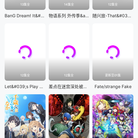
13集全
14集全
12集全
BanG Dream! It&#039;s MyGO!!!!!
物语系列 外传季&amp;怪物季
随兴旅-That&#039;s Journey-
12集全
12集全
更新至01集
Let&#039;s Play 充满挑战的人生
差点在迷宫深处被信任的伙伴杀掉，但靠着天赐技能「无限扭蛋」获得等级9999的伙伴，我要向前队友和世界展开复仇&amp;「给他们好看！」
Fate/strange Fake