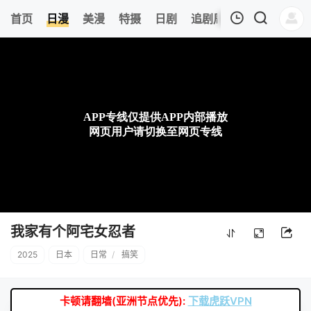
0
首页
日漫
美漫
特摄
日剧
追剧周表
今日更新
我的观影记录
暂无观看影片的记录
我家有个阿宅女忍者
2025
日本
日常
/
搞笑
卡顿请翻墙(亚洲节点优先):
下载虎跃VPN