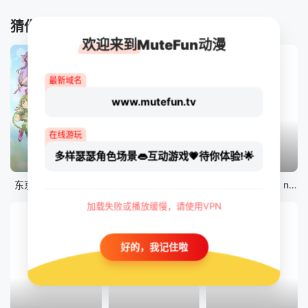
猜你喜欢
欢迎来到MuteFun动漫
最新域名
www.mutefun.tv
在线游玩
多样瑟瑟角色场景👄互动游戏💗待你体验!🌟
12集全
12集全
剧场版
东京猫猫 NEW～♡
真・进化果 实不知不觉踏上胜利的人生
剧场版 Fate/stay night [Heaven&#039;s Feel] III.spring song
加载失败或播放缓慢，请使用VPN
好的，我记住啦