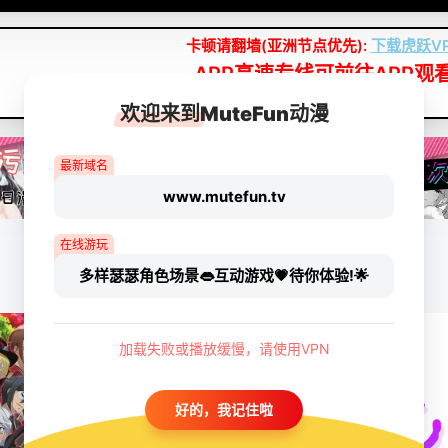
卡顿请翻墙(亚洲节点优先):
下载虎跃V
APP高速专线可前往APP观
点我下载APP（仅安卓/苹果暂无）
欢迎来到MuteFun动漫
最新域名
www.mutefun.tv
在线游玩
多样瑟瑟角色场景👄互动游戏💗待你体验!🌟
加载失败或播放缓慢，请使用VPN
好的，我记住啦