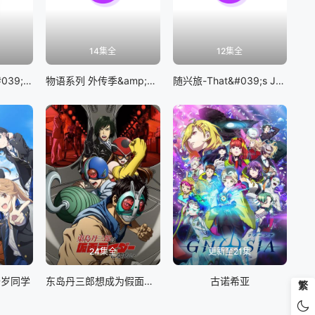
14集全
12集全
BanG Dream! It&#039;s MyGO!!!!!
物语系列 外传季&amp;怪物季
随兴旅-That&#039;s Journey-
24集全
更新至21集
千岁同学
东岛丹三郎想成为假面骑士
古诺希亚
繁