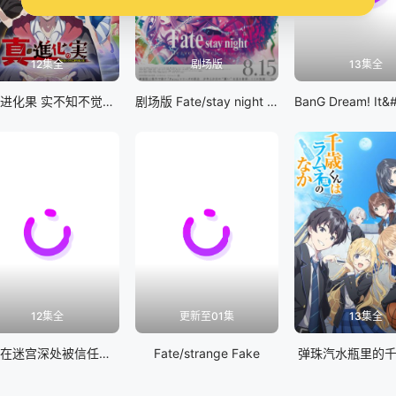
12集全
剧场版
13集全
真・进化果 实不知不觉踏上胜利的人生
剧场版 Fate/stay night [Heaven&#039;s Feel] III.spring song
12集全
更新至01集
13集全
差点在迷宫深处被信任的伙伴杀掉，但靠着天赐技能「无限扭蛋」获得等级9999的伙伴，我要向前队友和世界展开复仇&amp;「给他们好看！」
Fate/strange Fake
弹珠汽水瓶里的