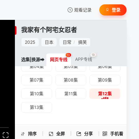
观看记录
登录
我的观影记录
我家有个阿宅女忍者
2025
日本
日常
搞笑
/
第01集
第02集
第03集
13
13
APP专线
选集|换源➡
网页专线
第04集
第05集
第06集
暂无观看影片的记录
我家有个阿宅女忍者 -第12集
第07集
第08集
第09集
手机扫一扫继续看
第10集
第11集
第12集
第13集
排序
全屏
分享
手机看